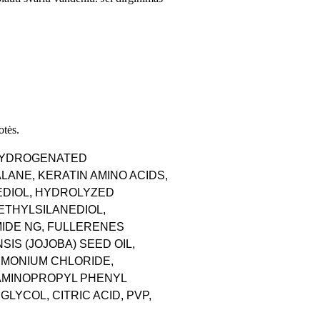
otės.
 HYDROGENATED
ANE, KERATIN AMINO ACIDS,
EDIOL, HYDROLYZED
ETHYLSILANEDIOL,
IDE NG, FULLERENES
SIS (JOJOBA) SEED OIL,
IMONIUM CHLORIDE,
 AMINOPROPYL PHENYL
YCOL, CITRIC ACID, PVP,