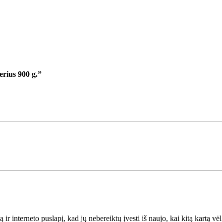
i
u
m
K
o
n
rius 900 g.”
d
i
c
i
o
n
i
e
r
i
u
s
 ir interneto puslapį, kad jų nebereiktų įvesti iš naujo, kai kitą kartą v