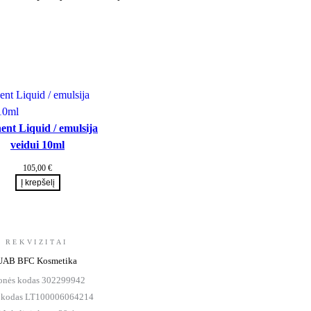
ent Liquid / emulsija
veidui 10ml
105,00
€
Į krepšelį
REKVIZITAI
UAB BFC Kosmetika
onės kodas 302299942
kodas LT100006064214