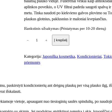
balansą plauko viduje. Fullerenai veikia kaip antioksid
aplinkos poveikio, o UV filtrai padeda saugoti spalvą ir
metu. Tinka naudoti po kiekvieno galvos plovimo su T
plaukus glotnius, paklusnius ir maloniai kvepiančius.
Išankstinis užsakymas (Pristatymas per 10-20 dienų)
p
−
+
Į krepšelį
r
o
d
Kategorija:
Japoniška kosmetika
, 
Kondicionieriai
, 
Tokio
u
priemonės
k
t
o
 paskirstyti kondicionierių ant drėgnų plaukų per visą plauko ilgį, iš
k
ai išskalauti.
i
e
iamoje vietoje, apsaugant nuo tiesioginių saulės spindulių, po naudoji
k
i
ontakto su akimis. Jei produktas atsitiktinai patenka į akis, kruopščiai 