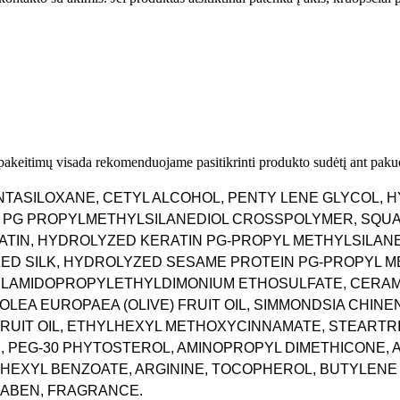
s
:
T
o
k
i
o
 pakeitimų visada rekomenduojame pasitikrinti produkto sudėtį ant paku
I
n
ENTASILOXANE, CETYL ALCOHOL, PENTY LENE GLYCOL,
k
 PG PROPYLMETHYLSILANEDIOL CROSSPOLYMER, SQUAL
a
TIN, HYDROLYZED KERATIN PG-PROPYL METHYLSILAN
r
ED SILK, HYDROLYZED SESAME PROTEIN PG-PROPYL M
a
YLAMIDOPROPYLETHYLDIMONIUM ETHOSULFATE, CERAM
m
OLEA EUROPAEA (OLIVE) FRUIT OIL, SIMMONDSIA CHINEN
i
 FRUIT OIL, ETHYLHEXYL METHOXYCINNAMATE, STEARTR
P
, PEG-30 PHYTOSTEROL, AMINOPROPYL DIMETHICONE,
r
XYL BENZOATE, ARGININE, TOCOPHEROL, BUTYLENE GL
e
ABEN, FRAGRANCE.
m