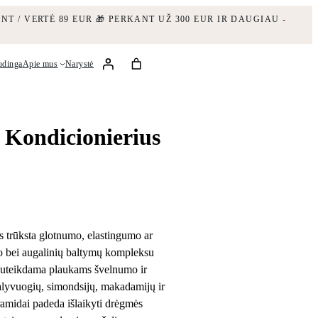
NT / VERTĖ 89 EUR
🎁 PERKANT UŽ 300 EUR IR DAUGIAU -
udinga
Apie mus
Narystė
Kondicionierius
s trūksta glotnumo, elastingumo ar
no bei augalinių baltymų kompleksu
, suteikdama plaukams švelnumo ir
– alyvuogių, simondsijų, makadamijų ir
ramidai padeda išlaikyti drėgmės