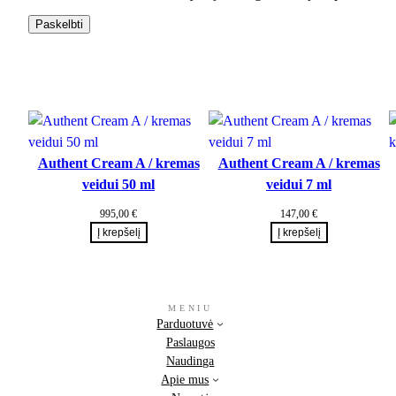
Authent Cream A / kremas
Authent Cream A / kremas
veidui 50 ml
veidui 7 ml
995,00
€
147,00
€
Į krepšelį
Į krepšelį
MENIU
Parduotuvė
Paslaugos
Naudinga
Apie mus