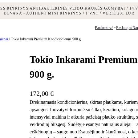
ESS RINKINYS ANTIBAKTERINĖS VEIDO KAUKĖS GAMYBAI / 14 V
DOVANA - AUTHENT MINI RINKINYS / 1 VNT / VERTĖ 231 EUR
Parduotuvė
Paslaugos
Na
ieriai
/ Tokio Inkarami Premium Kondicionierius 900 g.
Tokio Inkarami Premium 
900 g.
172,00
€
Drėkinamasis kondicionierius, skirtas plaukams, kuriem
apsaugos. Inovatyvi formulė su šilko, keratino, kolage
intensyviai maitina ir atkuria pažeistą plauko struktūrą
veidrodinį blizgesį. Sudėtyje esantys natūralūs aliejai 
erškėtuogių – saugo nuo išsausėjimo ir šiaušimosi, o ke