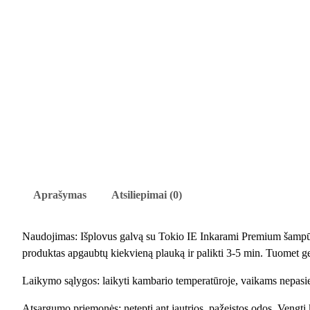
Aprašymas
Atsiliepimai (0)
Naudojimas: Išplovus galvą su Tokio IE Inkarami Premium šampūnu,
produktas apgaubtų kiekvieną plauką ir palikti 3-5 min. Tuomet ger
Laikymo sąlygos: laikyti kambario temperatūroje, vaikams nepasiek
Atsargumo priemonės: netepti ant jautrios, pažeistos odos. Vengti k