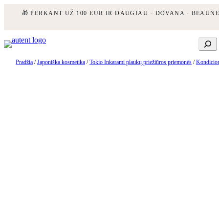
🎁 PERKANT UŽ 100 EUR IR DAUGIAU - DOVANA - BEAUN
Eiti
Ieškoti
prie
turinio
Pradžia
/
Japoniška kosmetika
/
Tokio Inkarami plaukų priežiūros priemonės
/
Kondicion