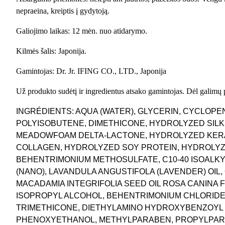
nepraeina, kreiptis į gydytoją.
Galiojimo laikas: 12 mėn. nuo atidarymo.
Kilmės šalis: Japonija.
Gamintojas: Dr. Jr. IFING CO., LTD., Japonija
Už produkto sudėtį ir ingredientus atsako gamintojas. Dėl galimų
INGRÉDIENTS: AQUA (WATER), GLYCERIN, CYCLOP
POLYISOBUTENE, DIMETHICONE, HYDROLYZED SILK
MEADOWFOAM DELTA-LACTONE, HYDROLYZED KERA
COLLAGEN, HYDROLYZED SOY PROTEIN, HYDROLYZ
BEHENTRIMONIUM METHOSULFATE, C10-40 ISOALK
(NANO), LAVANDULA ANGUSTIFOLA (LAVENDER) OIL, 
MACADAMIA INTEGRIFOLIA SEED OIL ROSA CANINA
ISOPROPYL ALCOHOL, BEHENTRIMONIUM CHLORIDE
TRIMETHICONE, DIETHYLAMINO HYDROXYBENZOYL HE
PHENOXYETHANOL, METHYLPARABEN, PROPYLPAR