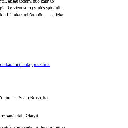
antai, apsaugodami nuo žalingo
 plauko vientisumą saulės spindulių
okio IE Inkarami šampūnu – palieka
 Inkarami plaukų priežiūros
šukuoti su Scalp Brush, kad
mo sandariai uždaryti.
plauti švariu vandeniu. Jei dirginimas