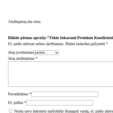
Atsiliepimų dar nėra.
Būkite pirmas aprašęs “Tokio Inkarami Premium Kondicionie
El. pašto adresas nebus skelbiamas.
Būtini laukeliai pažymėti
*
Jūsų įvertinimas
Jūsų atsiliepimas
*
Pavadinimas
*
El. paštas
*
Noriu savo interneto naršyklėje išsaugoti vardą, el. pašto adresą