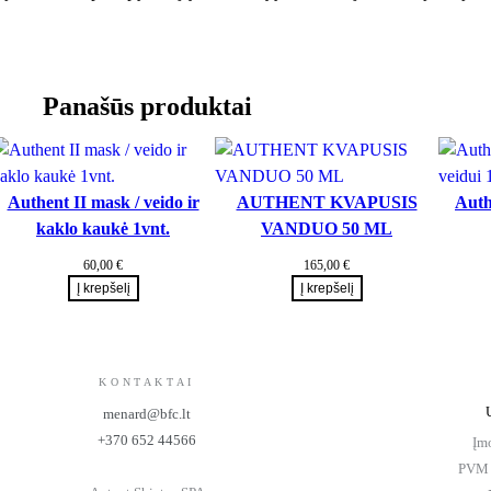
9
0
0
g
Panašūs produktai
.
Authent II mask / veido ir
AUTHENT KVAPUSIS
Auth
kaklo kaukė 1vnt.
VANDUO 50 ML
60,00
€
165,00
€
Į krepšelį
Į krepšelį
KONTAKTAI
menard@bfc.lt
+370 652 44566
Įm
PVM 