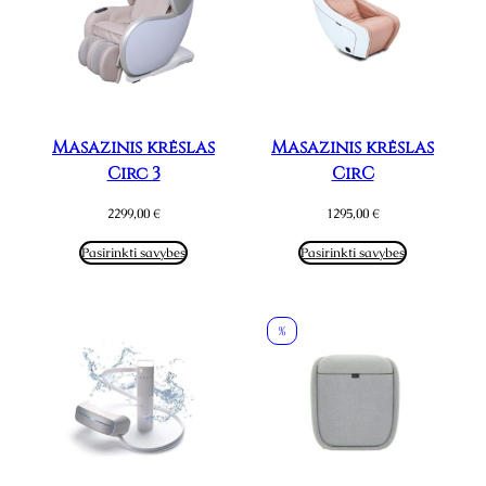
Masažinis krėslas
Masažinis krėslas
Circ 3
CirC
2299,00
€
1295,00
€
Pasirinkti savybes
Pasirinkti savybes
%