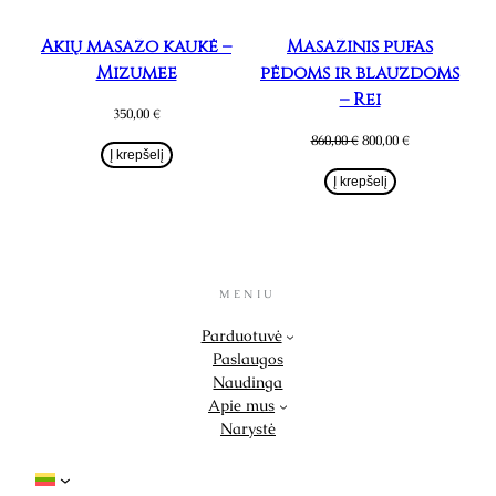
Akių masažo kaukė –
Masažinis pufas
Mizumee
pėdoms ir blauzdoms
– Rei
350,00
€
Original
Current
860,00
€
800,00
€
Į krepšelį
price
price
was:
is:
Į krepšelį
860,00 €.
800,00 €.
MENIU
Parduotuvė
Paslaugos
Naudinga
Apie mus
Narystė