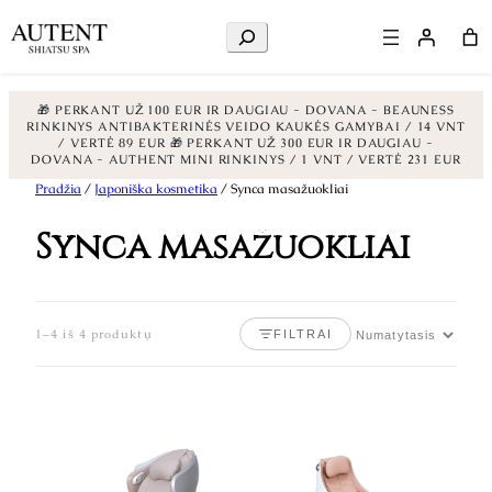
Ieškoti
🎁 PERKANT UŽ 100 EUR IR DAUGIAU - DOVANA - BEAUNESS
RINKINYS ANTIBAKTERINĖS VEIDO KAUKĖS GAMYBAI / 14 VNT
/ VERTĖ 89 EUR
🎁 PERKANT UŽ 300 EUR IR DAUGIAU -
DOVANA - AUTHENT MINI RINKINYS / 1 VNT / VERTĖ 231 EUR
Eiti
Pradžia
/
Japoniška kosmetika
/ Synca masažuokliai
prie
Synca masažuokliai
turinio
1–4 iš 4 produktų
FILTRAI