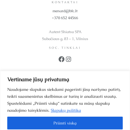
KONTAKTAI
menard@bfc.lt
+370 652 44566
Autent Shiatsu SPA
Subačiaus g. 83 – 1, Vilnius
SOC. TINKLAI
Facebook
Instagram
REKVIZITAI
Vertiname jūsų privatumą
UAB BFC Kosmetika
Įmonės kodas 302299942
Naudojame slapukus siekdami pagerinti jūsų naršymo patirtį,
PVM kodas LT100006064214
teikti suasmenintus skelbimus ar turinį ir analizuoti srautą.
Mokslininkų g. 39-1
Spustelėdami „Priimti viską“ sutinkate su mūsų slapukų
Vilnius, LT 12187, Lietuva
naudojimo taisyklėmis.
Slapukų politika
LT93 4010 0455 0028 7581
Priimti viską