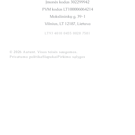
Įmonės kodas 302299942
PVM kodas LT100006064214
Mokslininkų g. 39-1
Vilnius, LT 12187, Lietuva
LT93 4010 0455 0028 7581
© 2026 Autent. Visos teisės saugomos.
Privatumo politika
Slapukai
Pirkimo sąlygos