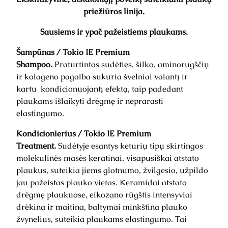
priežiūros linija.
Sausiems ir ypač pažeistiems plaukams.
Šampūnas / Tokio IE Premium
Shampoo.
Praturtintos sudėties, šilko, aminorugščių
ir kolageno pagalba sukuria švelniai valantį ir
kartu kondicionuojantį efektą, taip padedant
plaukams išlaikyti drėgmę ir neprarasti
elastingumo.
Kondicionierius / Tokio IE Premium
Treatment.
Sudėtyje esantys keturių tipų skirtingos
molekulinės masės keratinai, visapusiškai atstato
plaukus, suteikia jiems glotnumo, žvilgesio, užpildo
jau pažeistas plauko vietas. Keramidai atstato
drėgmę plaukuose, eikozano rūgštis intensyviai
drėkina ir maitina, baltymai minkština plauko
žvynelius, suteikia plaukams elastingumo. Tai