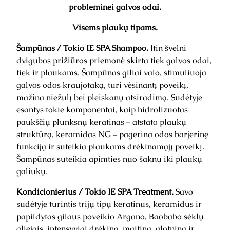
probleminei galvos odai.
Visems plaukų tipams.
Šampūnas / Tokio IE SPA Shampoo.
Itin švelni
dvigubos prižiūros priemonė skirta tiek galvos odai,
tiek ir plaukams. Šampūnas giliai valo, stimuliuoja
galvos odos kraujotaką, turi vėsinantį poveikį,
mažina niežulį bei pleiskanų atsiradimą. Sudėtyje
esantys tokie komponentai, kaip hidrolizuotas
paukščių plunksnų keratinas – atstato plaukų
struktūrą, keramidas NG – pagerina odos barjerinę
funkciją ir suteikia plaukams drėkinamąjį poveikį.
Šampūnas suteikia apimties nuo šaknų iki plaukų
galiukų.
Kondicionierius / Tokio IE SPA Treatment.
Savo
sudėtyje turintis trijų tipų keratinus, keramidus ir
papildytas gilaus poveikio Argano, Baobabo sėklų
aliejais, intensyviai drėkina, maitina, glotnina ir