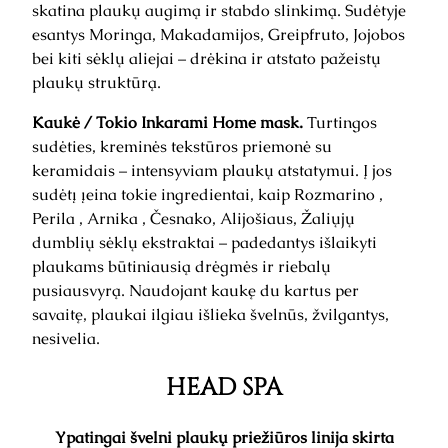
skatina plaukų augimą ir stabdo slinkimą. Sudėtyje
esantys Moringa, Makadamijos, Greipfruto, Jojobos
bei kiti sėklų aliejai – drėkina ir atstato pažeistų
plaukų struktūrą.
Kaukė / Tokio Inkarami Home mask.
Turtingos
sudėties, kreminės tekstūros priemonė su
keramidais – intensyviam plaukų atstatymui. Į jos
sudėtį įeina tokie ingredientai, kaip Rozmarino ,
Perila , Arnika , Česnako, Alijošiaus, Žaliųjų
dumblių sėklų ekstraktai – padedantys išlaikyti
plaukams būtiniausią drėgmės ir riebalų
pusiausvyrą. Naudojant kaukę du kartus per
savaitę, plaukai ilgiau išlieka švelnūs, žvilgantys,
nesivelia.
HEAD SPA
Ypatingai švelni plaukų priežiūros linija skirta