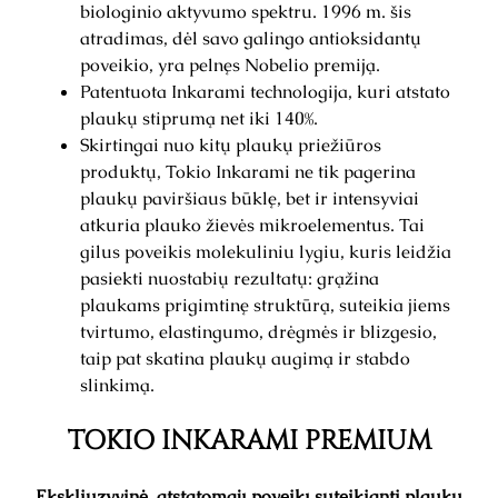
biologinio aktyvumo spektru. 1996 m. šis
atradimas, dėl savo galingo antioksidantų
poveikio, yra pelnęs Nobelio premiją.
Patentuota Inkarami technologija, kuri atstato
plaukų stiprumą net iki 140%.
Skirtingai nuo kitų plaukų priežiūros
produktų, Tokio Inkarami ne tik pagerina
plaukų paviršiaus būklę, bet ir intensyviai
atkuria plauko žievės mikroelementus. Tai
gilus poveikis molekuliniu lygiu, kuris leidžia
pasiekti nuostabių rezultatų: grąžina
plaukams prigimtinę struktūrą, suteikia jiems
tvirtumo, elastingumo, drėgmės ir blizgesio,
taip pat skatina plaukų augimą ir stabdo
slinkimą.
TOKIO INKARAMI PREMIUM
Ekskliuzyvinė, atstatomąjį poveikį suteikianti plaukų