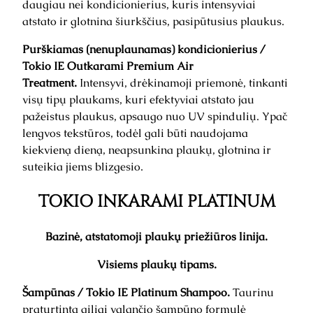
daugiau nei kondicionierius, kuris intensyviai
atstato ir glotnina šiurkščius, pasipūtusius plaukus.
Purškiamas (nenuplaunamas) kondicionierius /
Tokio IE Outkarami Premium Air
Treatment.
Intensyvi, drėkinamoji priemonė, tinkanti
visų tipų plaukams, kuri efektyviai atstato jau
pažeistus plaukus, apsaugo nuo UV spindulių. Ypač
lengvos tekstūros, todėl gali būti naudojama
kiekvieną dieną, neapsunkina plaukų, glotnina ir
suteikia jiems blizgesio.
TOKIO INKARAMI PLATINUM
Bazinė, atstatomoji plaukų priežiūros linija.
Visiems plaukų tipams.
Šampūnas / Tokio IE Platinum Shampoo.
Taurinu
praturtinta giliai valančio šampūno formulė