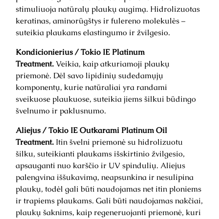
stimuliuoja natūralų plaukų augimą. Hidrolizuotas
keratinas, aminorūgštys ir fulereno molekulės –
suteikia plaukams elastingumo ir žvilgesio.
Kondicionierius / Tokio IE Platinum
Treatment.
Veikia, kaip atkuriamoji plaukų
priemonė. Dėl savo lipidinių sudedamųjų
komponentų, kurie natūraliai yra randami
sveikuose plaukuose, suteikia jiems šilkui būdingo
švelnumo ir paklusnumo.
Aliejus / Tokio IE Outkarami Platinum Oil
Treatment.
Itin švelni priemonė su hidrolizuotu
šilku, suteikianti plaukams išskirtinio žvilgesio,
apsauganti nuo karščio ir UV spindulių. Aliejus
palengvina iššukavimą, neapsunkina ir nesulipina
plaukų, todėl gali būti naudojamas net itin ploniems
ir trapiems plaukams. Gali būti naudojamas nakčiai,
plaukų šaknims, kaip regeneruojanti priemonė, kuri