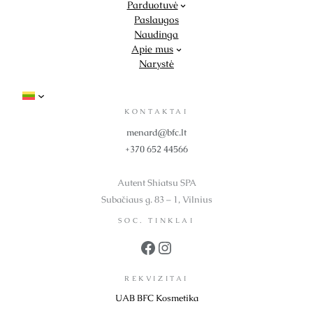
Parduotuvė
Paslaugos
Naudinga
Apie mus
Narystė
KONTAKTAI
menard@bfc.lt
+370 652 44566
Autent Shiatsu SPA
Subačiaus g. 83 – 1, Vilnius
SOC. TINKLAI
Facebook
Instagram
REKVIZITAI
UAB BFC Kosmetika