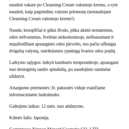
a
naudoti vakare po Cleansing Cream valomojo kremo, o ryte
s
naudoti, kaip pagrindinę valymo priemonę (nenaudojant
h
Cleansing Cream valomojo kremo!)
i
Nauda: kruopščiai ir giliai išvalo, plika akimi nematomus,
n
odos nešvarumus, švelniai atsluoksniuoja, neišsausinant ir
g
nepažeidžiant apsauginės odos plevelės, tuo pačiu užbaigia
C
dvigubą valymą, suteikdamos ypatingą švarios odos pojūtį.
r
e
Laikymo sąlygos: laikyti kambario temperatūroje, apsaugant
a
nuo tiesioginių saulės spindulių, po naudojimo sandariai
m
uždaryti.
/
p
Atsargumo priemonės: žr. pakuotės viduje esančiame
r
informaciniame lankstinuke.
a
Galiojimo laikas: 12 mėn. nuo atidarymo.
u
s
Kilmės šalis: Japonija.
i
m