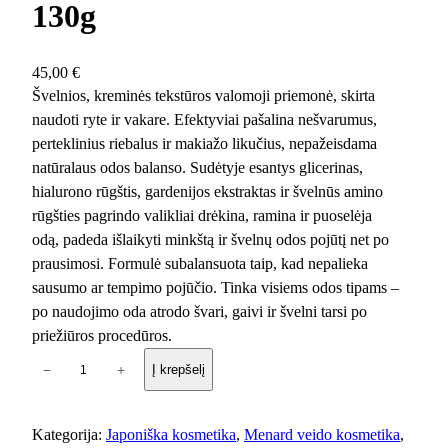
130g
45,00
€
Švelnios, kreminės tekstūros valomoji priemonė, skirta
naudoti ryte ir vakare. Efektyviai pašalina nešvarumus,
perteklinius riebalus ir makiažo likučius, nepažeisdama
natūralaus odos balanso. Sudėtyje esantys glicerinas,
hialurono rūgštis, gardenijos ekstraktas ir švelnūs amino
rūgšties pagrindo valikliai drėkina, ramina ir puoselėja
odą, padeda išlaikyti minkštą ir švelnų odos pojūtį net po
prausimosi. Formulė subalansuota taip, kad nepalieka
sausumo ar tempimo pojūčio. Tinka visiems odos tipams –
po naudojimo oda atrodo švari, gaivi ir švelni tarsi po
priežiūros procedūros.
p
−
+
Į krepšelį
r
o
d
Kategorija:
Japoniška kosmetika
, 
Menard veido kosmetika
, 