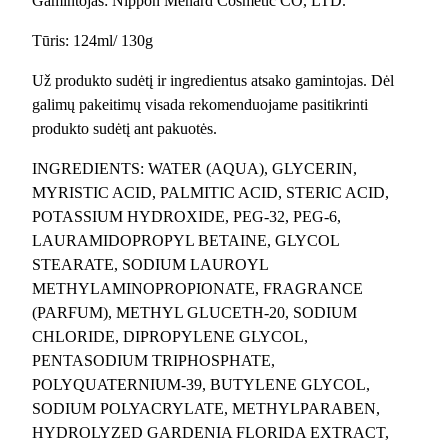
Gamintojas: Nippon Menard Cosmetic CO, LTD.
o
Tūris: 124ml/ 130g
s
i
Už produkto sudėtį ir ingredientus atsako gamintojas. Dėl
p
galimų pakeitimų visada rekomenduojame pasitikrinti
u
produkto sudėtį ant pakuotės.
t
o
INGREDIENTS: WATER (AQUA), GLYCERIN,
s
MYRISTIC ACID, PALMITIC ACID, STERIC ACID,
v
POTASSIUM HYDROXIDE, PEG-32, PEG-6,
e
LAURAMIDOPROPYL BETAINE, GLYCOL
i
STEARATE, SODIUM LAUROYL
d
METHYLAMINOPROPIONATE, FRAGRANCE
u
(PARFUM), METHYL GLUCETH-20, SODIUM
i
CHLORIDE, DIPROPYLENE GLYCOL,
1
PENTASODIUM TRIPHOSPHATE,
3
POLYQUATERNIUM-39, BUTYLENE GLYCOL,
0
SODIUM POLYACRYLATE, METHYLPARABEN,
g
HYDROLYZED GARDENIA FLORIDA EXTRACT,