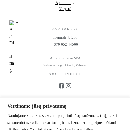
Apie mus
Narystė
KONTAKTAI
menard@bfc.lt
+370 652 44566
Autent Shiatsu SPA
Subačiaus g. 83 – 1, Vilnius
SOC. TINKLAI
Facebook
Instagram
REKVIZITAI
Vertiname jūsų privatumą
UAB BFC Kosmetika
Įmonės kodas 302299942
Naudojame slapukus siekdami pagerinti jūsų naršymo patirtį, teikti
PVM kodas LT100006064214
suasmenintus skelbimus ar turinį ir analizuoti srautą. Spustelėdami
Mokslininkų g. 39-1
„Priimti viską“ sutinkate su mūsų slapukų naudojimo