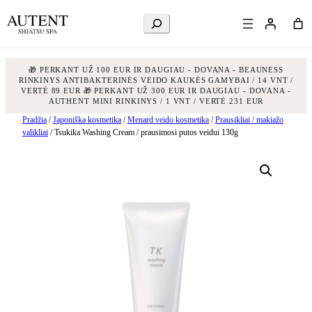
Ieškoti
🎁 PERKANT UŽ 100 EUR IR DAUGIAU - DOVANA - BEAUNESS
RINKINYS ANTIBAKTERINĖS VEIDO KAUKĖS GAMYBAI / 14 VNT /
VERTĖ 89 EUR
🎁 PERKANT UŽ 300 EUR IR DAUGIAU - DOVANA -
AUTHENT MINI RINKINYS / 1 VNT / VERTĖ 231 EUR
Eiti
Pradžia
/
Japoniška kosmetika
/
Menard veido kosmetika
/
Prausikliai / makiažo
valikliai
/ Tsukika Washing Cream / prausimosi putos veidui 130g
prie
turinio