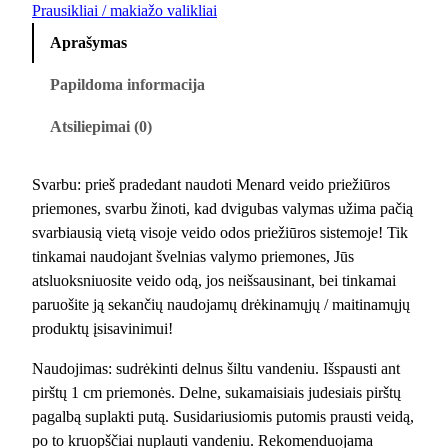
u
Prausikliai / makiažo valikliai
k
Aprašymas
t
o
Papildoma informacija
k
Atsiliepimai (0)
i
e
k
Svarbu: prieš pradedant naudoti Menard veido priežiūros
i
priemones, svarbu žinoti, kad dvigubas valymas užima pačią
s
svarbiausią vietą visoje veido odos priežiūros sistemoje! Tik
:
tinkamai naudojant švelnias valymo priemones, Jūs
T
atsluoksniuosite veido odą, jos neišsausinant, bei tinkamai
s
paruošite ją sekančių naudojamų drėkinamųjų / maitinamųjų
u
produktų įsisavinimui!
k
i
Naudojimas: sudrėkinti delnus šiltu vandeniu. Išspausti ant
k
pirštų 1 cm priemonės. Delne, sukamaisiais judesiais pirštų
a
pagalbą suplakti putą. Susidariusiomis putomis prausti veidą,
W
po to kruopščiai nuplauti vandeniu. Rekomenduojama