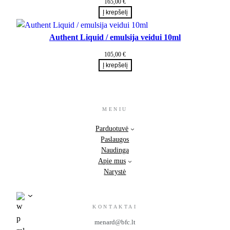
165,00
€
Į krepšelį
Authent Liquid / emulsija veidui 10ml
105,00
€
Į krepšelį
MENIU
Parduotuvė
Paslaugos
Naudinga
Apie mus
Narystė
KONTAKTAI
menard@bfc.lt