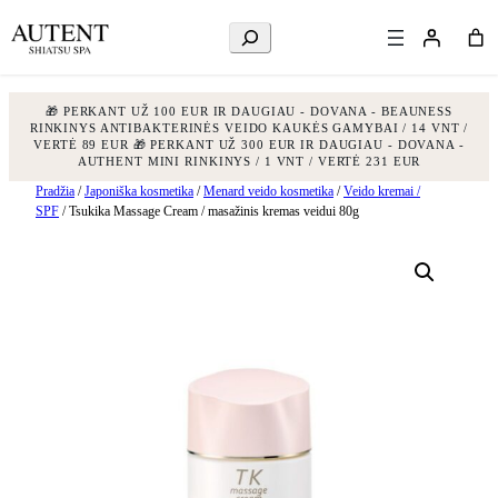
Ieškoti
🎁 PERKANT UŽ 100 EUR IR DAUGIAU - DOVANA - BEAUNESS
RINKINYS ANTIBAKTERINĖS VEIDO KAUKĖS GAMYBAI / 14 VNT /
VERTĖ 89 EUR
🎁 PERKANT UŽ 300 EUR IR DAUGIAU - DOVANA -
AUTHENT MINI RINKINYS / 1 VNT / VERTĖ 231 EUR
Eiti
Pradžia
/
Japoniška kosmetika
/
Menard veido kosmetika
/
Veido kremai /
SPF
/ Tsukika Massage Cream / masažinis kremas veidui 80g
prie
turinio