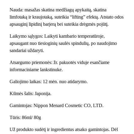
a
Nauda: masažas skatina medžiagų apykaitą, skatina
s
limfotaką ir kraujotaką, suteikia “lifting” efektą. Atstato odos
s
apsauginį lipidinį barjerą bei suteikia drėgmės pojūtį.
a
g
Laikymo sąlygos: Laikyti kambario temperatūroje,
e
apsaugant nuo tiesioginių saulės spindulių, po naudojimo
C
sandariai uždaryti.
r
e
Atsargumo priemonės: žr. pakuotės viduje esančiame
a
informaciniame lankstinuke.
m
Galiojimo laikas: 12 mėn. nuo atidarymo.
/
m
Kilmės šalis: Japonija.
a
s
Gamintojas: Nippon Menard Cosmetic CO, LTD.
a
Tūris: 86ml/ 80g
ž
i
Už produkto sudėtį ir ingredientus atsako gamintojas. Dėl
n