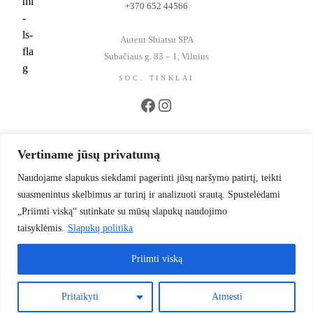
+370 652 44566
Autent Shiatsu SPA
Subačiaus g. 83 – 1, Vilnius
SOC. TINKLAI
Facebook
Instagram
REKVIZITAI
Vertiname jūsų privatumą
UAB BFC Kosmetika
Įmonės kodas 302299942
Naudojame slapukus siekdami pagerinti jūsų naršymo patirtį, teikti
PVM kodas LT100006064214
suasmenintus skelbimus ar turinį ir analizuoti srautą. Spustelėdami
Mokslininkų g. 39-1
„Priimti viską“ sutinkate su mūsų slapukų naudojimo
Vilnius, LT 12187, Lietuva
taisyklėmis.
Slapukų politika
LT93 4010 0455 0028 7581
Priimti viską
© 2026 Autent. Visos teisės saugomos.
Pritaikyti
Atmesti
Privatumo politika
Slapukai
Pirkimo sąlygos