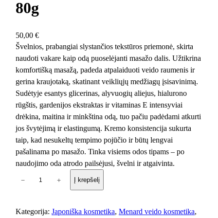
80g
50,00
€
Švelnios, prabangiai slystančios tekstūros priemonė, skirta
naudoti vakare kaip odą puoselėjanti masažo dalis. Užtikrina
komfortišką masažą, padeda atpalaiduoti veido raumenis ir
gerina kraujotaką, skatinant veikliųjų medžiagų įsisavinimą.
Sudėtyje esantys glicerinas, alyvuogių aliejus, hialurono
rūgštis, gardenijos ekstraktas ir vitaminas E intensyviai
drėkina, maitina ir minkština odą, tuo pačiu padėdami atkurti
jos švytėjimą ir elastingumą. Kremo konsistencija sukurta
taip, kad nesukeltų tempimo pojūčio ir būtų lengvai
pašalinama po masažo. Tinka visiems odos tipams – po
naudojimo oda atrodo pailsėjusi, švelni ir atgaivinta.
p
−
+
Į krepšelį
r
o
d
Kategorija:
Japoniška kosmetika
, 
Menard veido kosmetika
, 