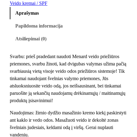
u
Veido kremai / SPF
k
Aprašymas
t
o
Papildoma informacija
k
Atsiliepimai (0)
i
e
k
Svarbu: prieš pradedant naudoti Menard veido priežiūros
i
priemones, svarbu žinoti, kad dvigubas valymas užima pačią
s
svarbiausią vietą visoje veido odos priežiūros sistemoje! Tik
:
tinkamai naudojant švelnias valymo priemones, Jūs
T
atsluoksniuosite veido odą, jos neišsausinant, bei tinkamai
s
paruošite ją sekančių naudojamų drėkinamųjų / maitinamųjų
u
produktų įsisavinimui!
k
i
Naudojimas: žirnio dydžio masažinio kremo kiekį paskirstyti
k
ant kaklo ir vedo odos. Masažuoti veido ir dekoltė zonas
a
švelniais judesiais, keldami odą į viršų. Gerai nuplauti
M
vandeniu.