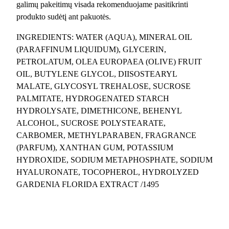
galimų pakeitimų visada rekomenduojame pasitikrinti
i
produkto sudėtį ant pakuotės.
s
k
INGREDIENTS: WATER (AQUA), MINERAL OIL
r
(PARAFFINUM LIQUIDUM), GLYCERIN,
e
PETROLATUM, OLEA EUROPAEA (OLIVE) FRUIT
m
OIL, BUTYLENE GLYCOL, DIISOSTEARYL
a
MALATE, GLYCOSYL TREHALOSE, SUCROSE
s
PALMITATE, HYDROGENATED STARCH
v
HYDROLYSATE, DIMETHICONE, BEHENYL
e
ALCOHOL, SUCROSE POLYSTEARATE,
i
CARBOMER, METHYLPARABEN, FRAGRANCE
d
(PARFUM), XANTHAN GUM, POTASSIUM
u
HYDROXIDE, SODIUM METAPHOSPHATE, SODIUM
i
HYALURONATE, TOCOPHEROL, HYDROLYZED
8
GARDENIA FLORIDA EXTRACT /1495
0
g