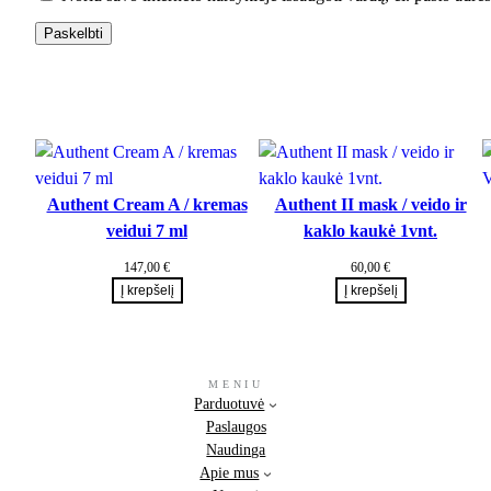
Authent Cream A / kremas
Authent II mask / veido ir
veidui 7 ml
kaklo kaukė 1vnt.
147,00
€
60,00
€
Į krepšelį
Į krepšelį
MENIU
Parduotuvė
Paslaugos
Naudinga
Apie mus