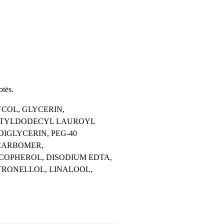
otės.
YCOL, GLYCERIN,
CTYLDODECYL LAUROYL
IGLYCERIN, PEG-40
CARBOMER,
COPHEROL, DISODIUM EDTA,
TRONELLOL, LINALOOL,