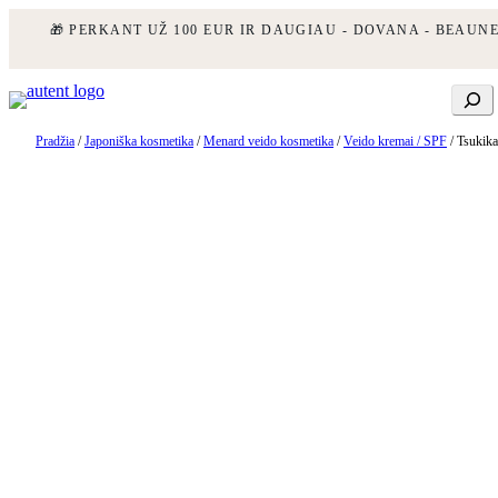
🎁 PERKANT UŽ 100 EUR IR DAUGIAU - DOVANA - BEAUN
Eiti
Ieškoti
prie
turinio
Pradžia
/
Japoniška kosmetika
/
Menard veido kosmetika
/
Veido kremai / SPF
/ Tsukika