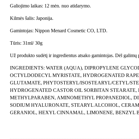
Galiojimo laikas: 12 mėn. nuo atidarymo.
Kilmės šalis: Japonija.
Gamintojas: Nippon Menard Cosmetic CO, LTD.
Tūris: 31ml/ 30g
Už produkto sudėtį ir ingredientus atsako gamintojas. Dėl galimų
INGREDIENTS: WATER (AQUA), DIPROPYLENE GLYCOL
OCTYLDODECYL MYRISTATE, HYDROGENATED RAPE
GLUTAMATE, PHYTOSTERYL/ISOSTEARYL/CETYL/STEA
HYDROGENATED CASTOR OIL SORBITAN STEARATE,
METHYLPARABEN, AMINOMETHYL PROPANEDIOL, DI
SODIUM HYALURONATE, STEARYL ALCOHOL, CERAMI
GERANIOL, HEXYL CINNAMAL, LIMONENE, BENZYL 