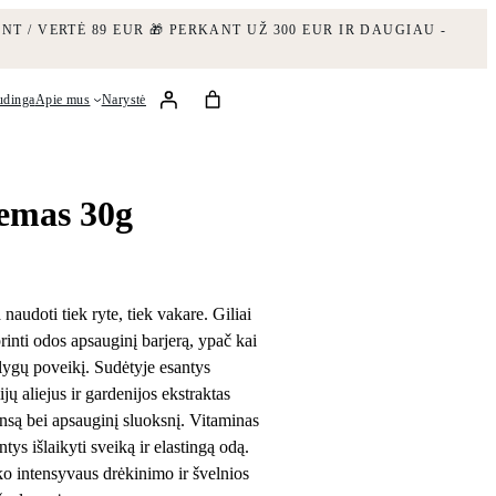
NT / VERTĖ 89 EUR
🎁 PERKANT UŽ 300 EUR IR DAUGIAU -
udinga
Apie mus
Narystė
remas 30g
 naudoti tiek ryte, tiek vakare. Giliai
rinti odos apsauginį barjerą, ypač kai
lygų poveikį. Sudėtyje esantys
ų aliejus ir gardenijos ekstraktas
ansą bei apsauginį sluoksnį. Vitaminas
tys išlaikyti sveiką ir elastingą odą.
ško intensyvaus drėkinimo ir švelnios