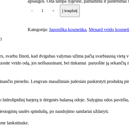
apsaugos. Oda tampa lygesnė, pamaitinta ir pastebimai 
p
−
+
Į krepšelį
r
o
d
Kategorija:
Japoniška kosmetika
, 
Menard veido kosmet
u
)
k
t
, svarbu žinoti, kad dvigubas valymas užima pačią svarbiausią vietą vi
o
uosite veido odą, jos neišsausinant, bei tinkamai paruošite ją sekanči
k
i
e
nančio pienelio. Lengvais masažiniais judesiais paskirstyti produktą pir
k
i
s
o hidrolipidinį barjerą ir drėgmės balansą odoje. Sulygina odos paviršiu,
:
esioginių saulės spindulių, po naudojimo sandariai uždaryti.
T
s
ame lankstinuke.
u