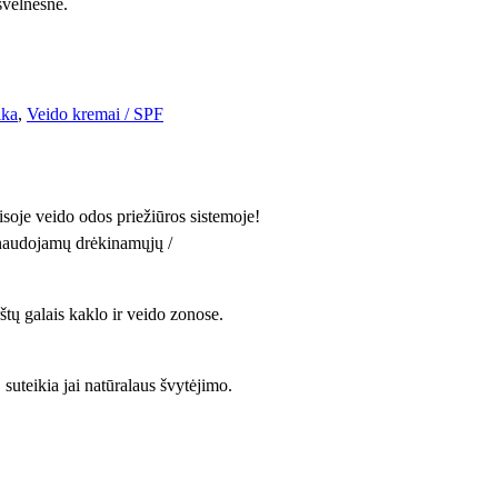
švelnesnė.
ika
, 
Veido kremai / SPF
soje veido odos priežiūros sistemoje!
ų naudojamų drėkinamųjų /
štų galais kaklo ir veido zonose.
 suteikia jai natūralaus švytėjimo.