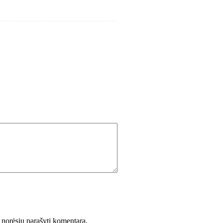
ėl norėsiu parašyti komentarą.