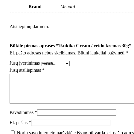
Brand
Menard
Atsiliepimų dar nėra.
Būkite pirmas aprašęs “Tsukika Cream / veido kremas 30g”
El. pašto adresas nebus skelbiamas.
Būtini laukeliai pažymėti
*
Jūsų įvertinimas
Jūsų atsiliepimas
*
Pavadinimas
*
El. paštas
*
Noriu savo interneto naršyklėje išsaugoti vardą, el. pašto adresą