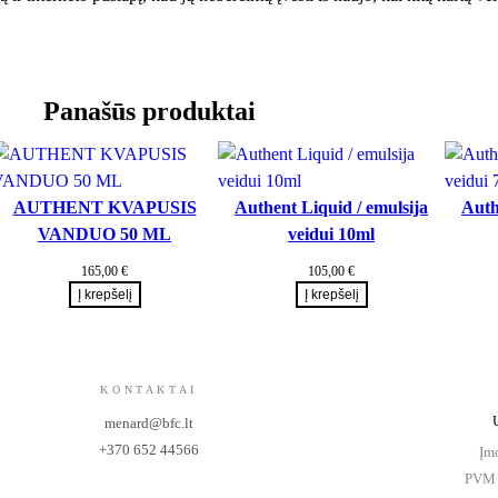
Panašūs produktai
AUTHENT KVAPUSIS
Authent Liquid / emulsija
Auth
VANDUO 50 ML
veidui 10ml
165,00
€
105,00
€
Į krepšelį
Į krepšelį
KONTAKTAI
menard@bfc.lt
+370 652 44566
Įm
PVM 