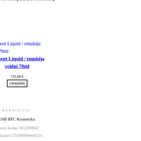
ent Liquid / emulsija
veidui 70ml
735,00
€
Į krepšelį
REKVIZITAI
UAB BFC Kosmetika
onės kodas 302299942
kodas LT100006064214