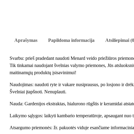
Aprašymas
Papildoma informacija
Atsiliepimai (0
Svarbu: prieš pradedant naudoti Menard veido priežiūros priemones
Tik tinkamai naudojant švelnias valymo priemones, Jūs atsluoksni
maitinamųjų produktų įsisavinimui!
Naudojimas: naudoti ryte ir vakare nusiprausus, po losjono ir drėki
Švelniai įtapšnoti. Nenuplauti.
Nauda: Gardenijos ekstraktas, hialurono rūgštis ir keramidai atstat
Laikymo sąlygos: laikyti kambario temperatūroje, apsaugant nuo ti
Atsargumo priemonės: žr. pakuotės viduje esančiame informacini