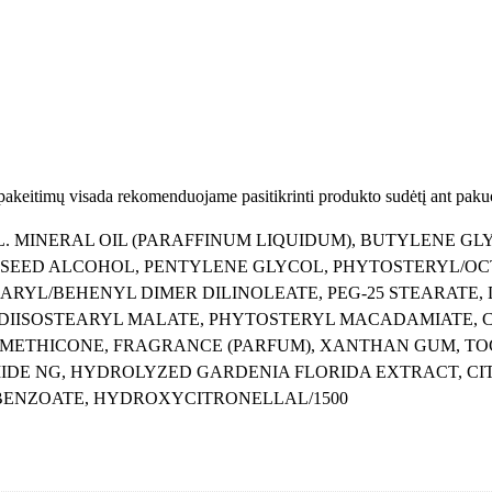
k
i
k
a
C
r
e
 pakeitimų visada rekomenduojame pasitikrinti produkto sudėtį ant paku
a
m
. MINERAL OIL (PARAFFINUM LIQUIDUM), BUTYLENE GL
/
SEED ALCOHOL, PENTYLENE GLYCOL, PHYTOSTERYL/O
v
RYL/BEHENYL DIMER DILINOLEATE, PEG-25 STEARATE, D
e
 DIISOSTEARYL MALATE, PHYTOSTERYL MACADAMIATE, 
i
METHICONE, FRAGRANCE (PARFUM), XANTHAN GUM, TO
d
DE NG, HYDROLYZED GARDENIA FLORIDA EXTRACT, CI
o
BENZOATE, HYDROXYCITRONELLAL/1500
k
r
e
m