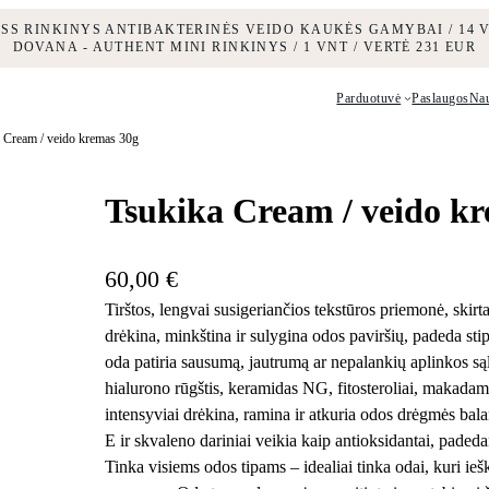
ESS RINKINYS ANTIBAKTERINĖS VEIDO KAUKĖS GAMYBAI / 14 V
DOVANA - AUTHENT MINI RINKINYS / 1 VNT / VERTĖ 231 EUR
Parduotuvė
Paslaugos
Na
 Cream / veido kremas 30g
Tsukika Cream / veido k
60,00
€
Tirštos, lengvai susigeriančios tekstūros priemonė, skirta
drėkina, minkština ir sulygina odos paviršių, padeda stip
oda patiria sausumą, jautrumą ar nepalankių aplinkos są
hialurono rūgštis, keramidas NG, fitosteroliai, makadamij
intensyviai drėkina, ramina ir atkuria odos drėgmės bal
E ir skvaleno dariniai veikia kaip antioksidantai, padedan
Tinka visiems odos tipams – idealiai tinka odai, kuri ie