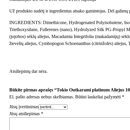
Už produkto sudėtį ir ingredientus atsako gamintojas. Dėl galimų
INGREDIENTS: Dimethicone, Hydrogenated Polyisobutene, Isodo
Triethoxysilane, Fullerenes (nano), Hydrolyzed Silk PG-Propyl M
(jojobos) sėklų aliejus, Macadamia Integrifolia (makadamijų) sėklų 
žievelių aliejus, Cymbopogon Schoenanthus (citrinžolės) aliejus,
Atsiliepimų dar nėra.
Būkite pirmas aprašęs “Tokio Outkarami platinum Aliejus 10
El. pašto adresas nebus skelbiamas.
Būtini laukeliai pažymėti
*
Jūsų įvertinimas
Jūsų atsiliepimas
*