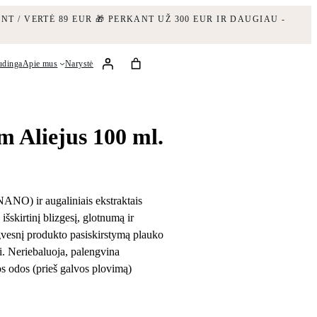
NT / VERTĖ 89 EUR
🎁 PERKANT UŽ 300 EUR IR DAUGIAU -
udinga
Apie mus
Narystė
 Aliejus 100 ml.
NANO) ir augaliniais ekstraktais
šskirtinį blizgesį, glotnumą ir
ngvesnį produkto pasiskirstymą plauko
ai. Neriebaluoja, palengvina
s odos (prieš galvos plovimą)