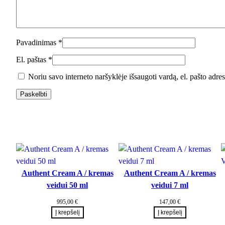
Pavadinimas
*
El. paštas
*
Noriu savo interneto naršyklėje išsaugoti vardą, el. pašto adresą
Authent Cream A / kremas
Authent Cream A / kremas
veidui 50 ml
veidui 7 ml
995,00
€
147,00
€
Į krepšelį
Į krepšelį