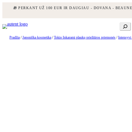
🎁 PERKANT UŽ 100 EUR IR DAUGIAU - DOVANA - BEAUN
Eiti
Ieškoti
prie
turinio
Pradžia
/
Japoniška kosmetika
/
Tokio Inkarami plaukų priežiūros priemonės
/
Intensyvi 