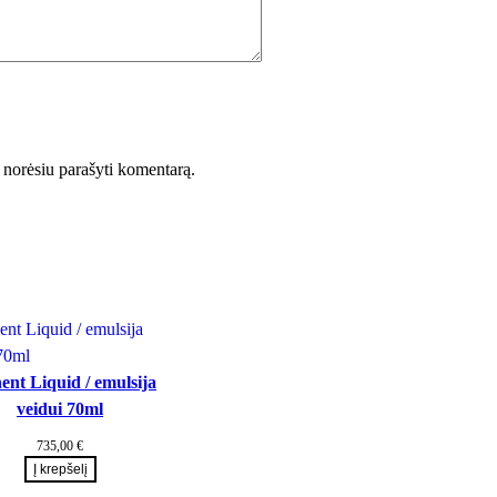
ėl norėsiu parašyti komentarą.
ent Liquid / emulsija
veidui 70ml
735,00
€
Į krepšelį