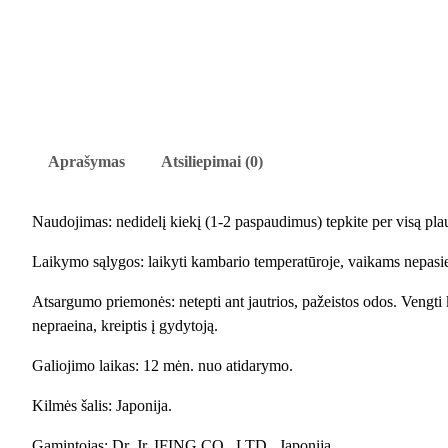
Aprašymas
Atsiliepimai (0)
Naudojimas: nedidelį kiekį (1-2 paspaudimus) tepkite per visą pla
Laikymo sąlygos: laikyti kambario temperatūroje, vaikams nepasiek
Atsargumo priemonės: netepti ant jautrios, pažeistos odos. Vengti k
nepraeina, kreiptis į gydytoją.
Galiojimo laikas: 12 mėn. nuo atidarymo.
Kilmės šalis: Japonija.
Gamintojas: Dr. Jr. IFING CO., LTD., Japonija