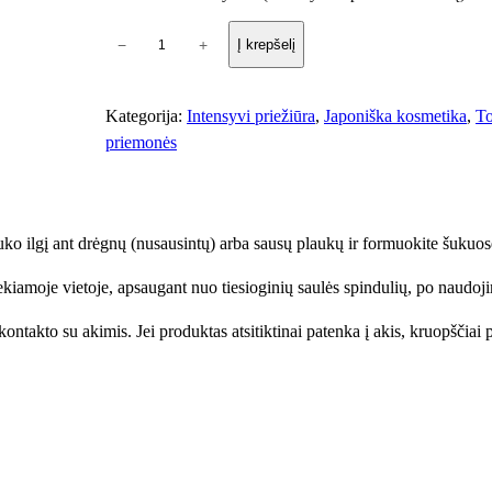
p
−
+
Į krepšelį
r
o
d
Kategorija:
Intensyvi priežiūra
, 
Japoniška kosmetika
, 
To
u
priemonės
k
t
o
uko ilgį ant drėgnų (nusausintų) arba sausų plaukų ir formuokite šukuos
k
i
iamoje vietoje, apsaugant nuo tiesioginių saulės spindulių, po naudoji
e
k
ontakto su akimis. Jei produktas atsitiktinai patenka į akis, kruopščiai 
i
s
:
T
o
k