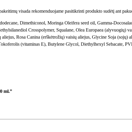
i
 pakeitimų visada rekomenduojame pasitikrinti produkto sudėtį ant paku
o
O
decane, Dimethiconol, Moringa Oleifera seed oil, Gamma-Docosalact
u
ethylsilanediol Crosspolymer, Squalane, Olea Europaea (alyvuogių) va
t
aliejus, Rosa Canina (erškėtrožių) vaisių aliejus, Glycine Soja (sojų) al
k
 Tokoferolis (vitaminas E), Butylene Glycol, Diethylhexyl Sebacate, PV
a
r
a
m
i
p
l
0 ml.”
a
t
i
n
u
m