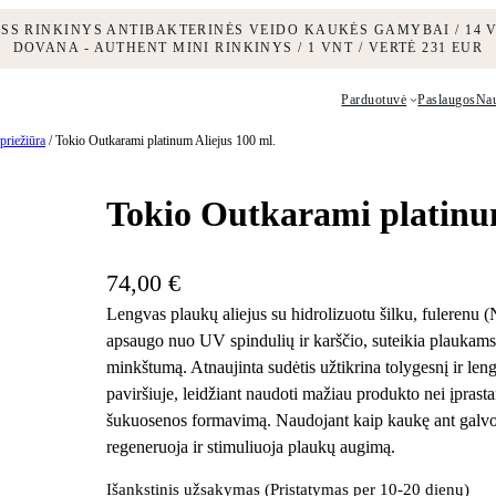
ESS RINKINYS ANTIBAKTERINĖS VEIDO KAUKĖS GAMYBAI / 14 V
DOVANA - AUTHENT MINI RINKINYS / 1 VNT / VERTĖ 231 EUR
Parduotuvė
Paslaugos
Na
priežiūra
/ Tokio Outkarami platinum Aliejus 100 ml.
Tokio Outkarami platinum
74,00
€
Lengvas plaukų aliejus su hidrolizuotu šilku, fulerenu (
apsaugo nuo UV spindulių ir karščio, suteikia plaukams i
minkštumą. Atnaujinta sudėtis užtikrina tolygesnį ir le
paviršiuje, leidžiant naudoti mažiau produkto nei įprast
šukuosenos formavimą. Naudojant kaip kaukę ant galvo
regeneruoja ir stimuliuoja plaukų augimą.
Išankstinis užsakymas (Pristatymas per 10-20 dienų)