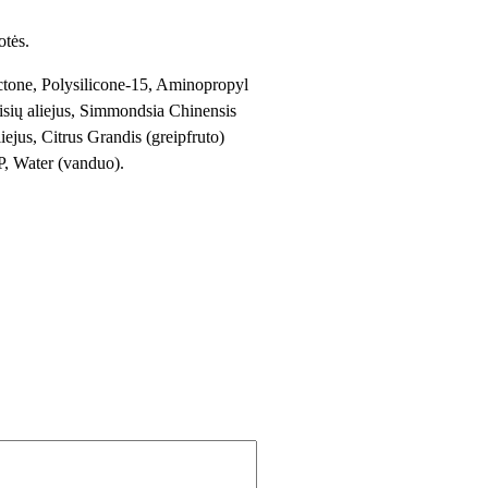
otės.
one, Polysilicone-15, Aminopropyl
isių aliejus, Simmondsia Chinensis
iejus, Citrus Grandis (greipfruto)
P, Water (vanduo).