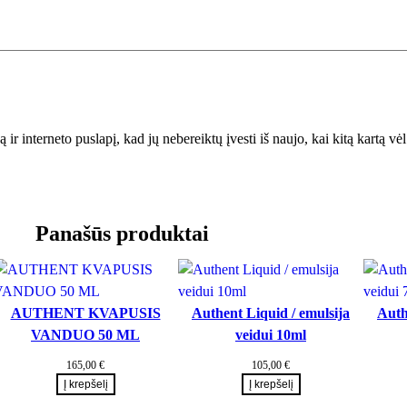
A
l
i
e
j
u
 ir interneto puslapį, kad jų nebereiktų įvesti iš naujo, kai kitą kartą v
s
1
0
0
Panašūs produktai
m
l
.
AUTHENT KVAPUSIS
Authent Liquid / emulsija
Auth
VANDUO 50 ML
veidui 10ml
165,00
€
105,00
€
Į krepšelį
Į krepšelį