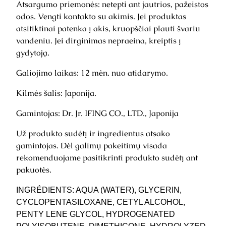
Atsargumo priemonės: netepti ant jautrios, pažeistos
I
odos. Vengti kontakto su akimis. Jei produktas
n
atsitiktinai patenka į akis, kruopščiai plauti švariu
k
vandeniu. Jei dirginimas nepraeina, kreiptis į
a
gydytoją.
r
a
Galiojimo laikas: 12 mėn. nuo atidarymo.
m
i
Kilmės šalis: Japonija.
P
Gamintojas: Dr. Jr. IFING CO., LTD., Japonija
r
e
Už produkto sudėtį ir ingredientus atsako
m
gamintojas. Dėl galimų pakeitimų visada
i
rekomenduojame pasitikrinti produkto sudėtį ant
u
pakuotės.
m
k
INGRÉDIENTS: AQUA (WATER), GLYCERIN,
o
CYCLOPENTASILOXANE, CETYL ALCOHOL,
n
PENTY LENE GLYCOL, HYDROGENATED
d