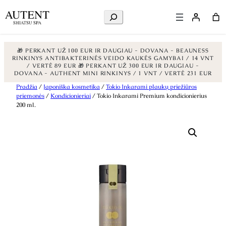
Ieškoti
🎁 PERKANT UŽ 100 EUR IR DAUGIAU - DOVANA - BEAUNESS
RINKINYS ANTIBAKTERINĖS VEIDO KAUKĖS GAMYBAI / 14 VNT
/ VERTĖ 89 EUR
🎁 PERKANT UŽ 300 EUR IR DAUGIAU -
DOVANA - AUTHENT MINI RINKINYS / 1 VNT / VERTĖ 231 EUR
Eiti
Pradžia
/
Japoniška kosmetika
/
Tokio Inkarami plaukų priežiūros
priemonės
/
Kondicionieriai
/ Tokio Inkarami Premium kondicionierius
prie
200 ml.
turinio