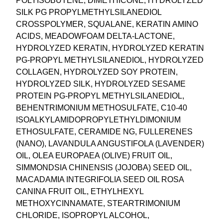
POLYISOBUTENE, DIMETHICONE, HYDROLYZED
i
SILK PG PROPYLMETHYLSILANEDIOL
c
CROSSPOLYMER, SQUALANE, KERATIN AMINO
i
ACIDS, MEADOWFOAM DELTA-LACTONE,
o
HYDROLYZED KERATIN, HYDROLYZED KERATIN
n
PG-PROPYL METHYLSILANEDIOL, HYDROLYZED
i
COLLAGEN, HYDROLYZED SOY PROTEIN,
e
HYDROLYZED SILK, HYDROLYZED SESAME
r
PROTEIN PG-PROPYL METHYLSILANEDIOL,
i
BEHENTRIMONIUM METHOSULFATE, C10-40
u
ISOALKYLAMIDOPROPYLETHYLDIMONIUM
s
ETHOSULFATE, CERAMIDE NG, FULLERENES
2
(NANO), LAVANDULA ANGUSTIFOLA (LAVENDER)
0
OIL, OLEA EUROPAEA (OLIVE) FRUIT OIL,
0
SIMMONDSIA CHINENSIS (JOJOBA) SEED OIL,
m
MACADAMIA INTEGRIFOLIA SEED OIL ROSA
l
CANINA FRUIT OIL, ETHYLHEXYL
.
METHOXYCINNAMATE, STEARTRIMONIUM
CHLORIDE, ISOPROPYL ALCOHOL,