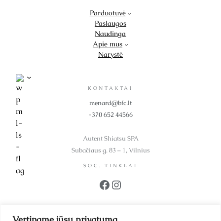
Parduotuvė
Paslaugos
Naudinga
Apie mus
Narystė
KONTAKTAI
menard@bfc.lt
+370 652 44566
Autent Shiatsu SPA
Subačiaus g. 83 – 1, Vilnius
SOC. TINKLAI
Facebook
Instagram
REKVIZITAI
Vertiname jūsų privatumą
UAB BFC Kosmetika