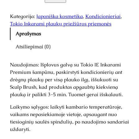
r
o
d
Kategorija:
Japoniška kosmetika
, 
Kondicionieriai
, 
u
Tokio Inkarami plaukų priežiūros priemonės
k
Aprašymas
t
o
Atsiliepimai (0)
k
i
Naudojimas: Išplovus galvą su Tokio IE Inkarami
e
Premium šampūnu, paskirstyti kondicionierių ant
k
drėgnų plaukų per visą plauko ilgį, iššukuoti su
i
Scalp Brush, kad produktas apgaubtų kiekvieną
s
plauką ir palikti 3-5 min. Tuomet gerai išskalauti.
:
T
Laikymo sąlygos: laikyti kambario temperatūroje,
o
vaikams nepasiekiamoje vietoje, apsaugant nuo
k
tiesioginių saulės spindulių, po naudojimo sandariai
i
uždaryti.
o