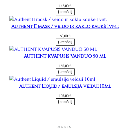
147,00
€
Į krepšelį
Authent II mask / veido ir kaklo kaukė 1vnt.
60,00
€
Į krepšelį
AUTHENT KVAPUSIS VANDUO 50 ML
165,00
€
Į krepšelį
Authent Liquid / emulsija veidui 10ml
105,00
€
Į krepšelį
MENIU