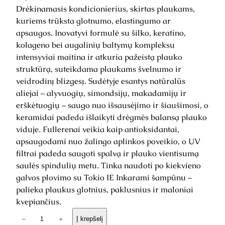
Drėkinamasis kondicionierius, skirtas plaukams,
kuriems trūksta glotnumo, elastingumo ar
apsaugos. Inovatyvi formulė su šilko, keratino,
kolageno bei augalinių baltymų kompleksu
intensyviai maitina ir atkuria pažeistą plauko
struktūrą, suteikdama plaukams švelnumo ir
veidrodinį blizgesį. Sudėtyje esantys natūralūs
aliejai – alyvuogių, simondsijų, makadamijų ir
erškėtuogių – saugo nuo išsausėjimo ir šiaušimosi, o
keramidai padeda išlaikyti drėgmės balansą plauko
viduje. Fullerenai veikia kaip antioksidantai,
apsaugodami nuo žalingo aplinkos poveikio, o UV
filtrai padeda saugoti spalvą ir plauko vientisumą
saulės spindulių metu. Tinka naudoti po kiekvieno
galvos plovimo su Tokio IE Inkarami šampūnu –
palieka plaukus glotnius, paklusnius ir maloniai
kvepiančius.
p
−
+
Į krepšelį