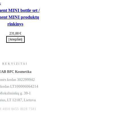
ent MINI bottle set /
hent MINI produktų
rinkinys
231,00
€
Į krepšelį
REKVIZITAI
UAB BFC Kosmetika
onės kodas 302299942
kodas LT100006064214
Mokslininkų g. 39-1
nius, LT 12187, Lietuva
3 4010 0455 0028 7581