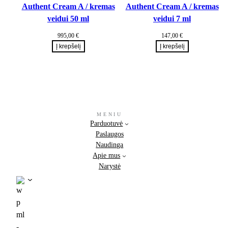
Authent Cream A / kremas
Authent Cream A / kremas
veidui 50 ml
veidui 7 ml
995,00
€
147,00
€
Į krepšelį
Į krepšelį
MENIU
Parduotuvė
Paslaugos
Naudinga
Apie mus
Narystė