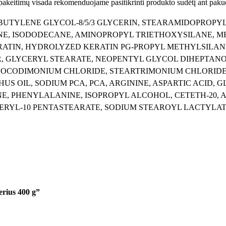
 pakeitimų visada rekomenduojame pasitikrinti produkto sudėtį ant paku
i
o
YBUTYLENE GLYCOL-8/5/3 GLYCERIN, STEARAMIDOPROPY
I
ONE, ISODODECANE, AMINOPROPYL TRIETHOXYSILANE, 
n
RATIN, HYDROLYZED KERATIN PG-PROPYL METHYLSILANE
k
ER, GLYCERYL STEARATE, NEOPENTYL GLYCOL DIHEPTAN
a
ICOCODIMONIUM CHLORIDE, STEARTRIMONIUM CHLORIDE
r
 OIL, SODIUM PCA, PCA, ARGININE, ASPARTIC ACID, GL
a
INE, PHENYLALANINE, ISOPROPYL ALCOHOL, CETETH-20,
m
RYL-10 PENTASTEARATE, SODIUM STEAROYL LACTYLATE
i
P
l
a
t
i
n
erius 400 g”
u
m
K