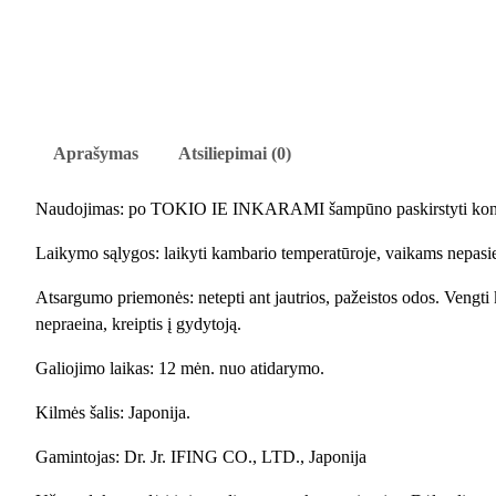
Aprašymas
Atsiliepimai (0)
Naudojimas: po TOKIO IE INKARAMI šampūno paskirstyti kondicioni
Laikymo sąlygos: laikyti kambario temperatūroje, vaikams nepasiek
Atsargumo priemonės: netepti ant jautrios, pažeistos odos. Vengti k
nepraeina, kreiptis į gydytoją.
Galiojimo laikas: 12 mėn. nuo atidarymo.
Kilmės šalis: Japonija.
Gamintojas: Dr. Jr. IFING CO., LTD., Japonija