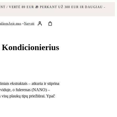
NT / VERTĖ 89 EUR
🎁 PERKANT UŽ 300 EUR IR DAUGIAU -
udinga
Apie mus
Narystė
 Kondicionierius
niais ekstraktais – atkuria ir stiprina
o viduje, o fulerenas (NANO) –
a visų plaukų tipų priežiūrai. Ypač