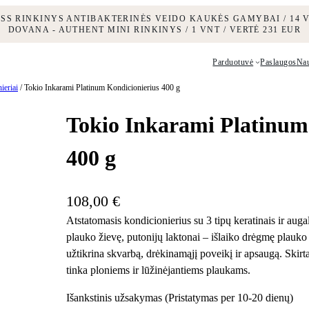
ESS RINKINYS ANTIBAKTERINĖS VEIDO KAUKĖS GAMYBAI / 14 V
DOVANA - AUTHENT MINI RINKINYS / 1 VNT / VERTĖ 231 EUR
Parduotuvė
Paslaugos
Na
ieriai
/ Tokio Inkarami Platinum Kondicionierius 400 g
Tokio Inkarami Platinum
400 g
108,00
€
Atstatomasis kondicionierius su 3 tipų keratinais ir augali
plauko žievę, putonijų laktonai – išlaiko drėgmę plauk
užtikrina skvarbą, drėkinamąjį poveikį ir apsaugą. Skirt
tinka ploniems ir lūžinėjantiems plaukams.
Išankstinis užsakymas (Pristatymas per 10-20 dienų)