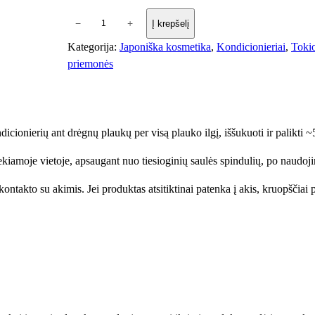
p
−
+
Į krepšelį
r
Kategorija:
Japoniška kosmetika
, 
Kondicionieriai
, 
Tokio
o
priemonės
d
u
k
t
erių ant drėgnų plaukų per visą plauko ilgį, iššukuoti ir palikti ~5
o
k
iamoje vietoje, apsaugant nuo tiesioginių saulės spindulių, po naudoji
i
e
ontakto su akimis. Jei produktas atsitiktinai patenka į akis, kruopščiai 
k
i
s
:
T
o
k