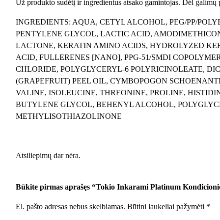
Už produkto sudėtį ir ingredientus atsako gamintojas. Dėl galimų
INGREDIENTS: AQUA, CETYL ALCOHOL, PEG/PP/POL
PENTYLENE GLYCOL, LACTIC ACID, AMODIMETHIC
LACTONE, KERATIN AMINO ACIDS, HYDROLYZED KE
ACID, FULLERENES [NANO], PPG-51/SMDI COPOLYM
CHLORIDE, POLYGLYCERYL-6 POLYRICINOLEATE, D
(GRAPEFRUIT) PEEL OIL, CYMBOPOGON SCHOENANTHUS
VALINE, ISOLEUCINE, THREONINE, PROLINE, HISTID
BUTYLENE GLYCOL, BEHENYL ALCOHOL, POLYGLYCE
METHYLISOTHIAZOLINONE
Atsiliepimų dar nėra.
Būkite pirmas aprašęs “Tokio Inkarami Platinum Kondicioni
El. pašto adresas nebus skelbiamas.
Būtini laukeliai pažymėti
*