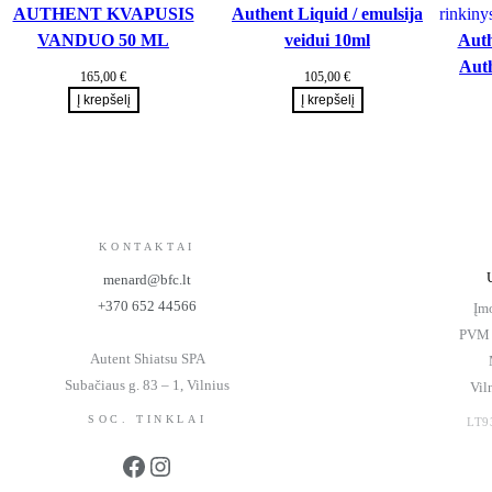
AUTHENT KVAPUSIS
Authent Liquid / emulsija
VANDUO 50 ML
veidui 10ml
Auth
Aut
165,00
€
105,00
€
Į krepšelį
Į krepšelį
KONTAKTAI
menard@bfc.lt
+370 652 44566
Įm
PVM 
Autent Shiatsu SPA
Subačiaus g. 83 – 1, Vilnius
Vil
SOC. TINKLAI
LT9
Facebook
Instagram