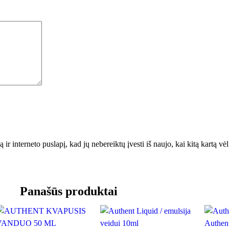
o
n
d
i
c
i
o
n
i
e
r
i
 ir interneto puslapį, kad jų nebereiktų įvesti iš naujo, kai kitą kartą v
u
s
4
Panašūs produktai
0
0
g