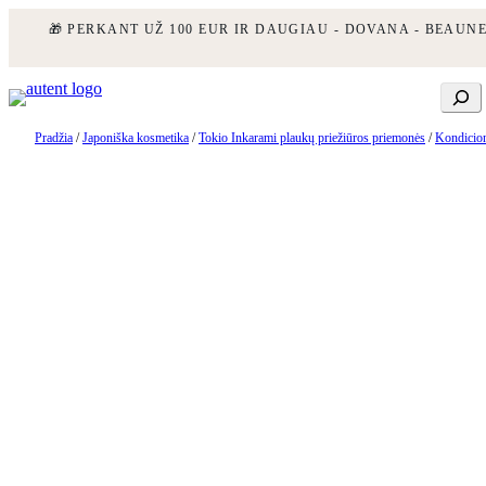
🎁 PERKANT UŽ 100 EUR IR DAUGIAU - DOVANA - BEAUN
Eiti
Ieškoti
prie
turinio
Pradžia
/
Japoniška kosmetika
/
Tokio Inkarami plaukų priežiūros priemonės
/
Kondicion