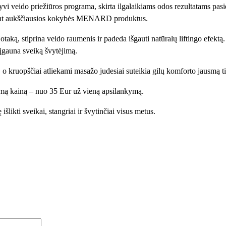
 veido priežiūros programa, skirta ilgalaikiams odos rezultatams pasie
t
dojant aukščiausios kokybės MENARD produktus.
o
k
aką, stiprina veido raumenis ir padeda išgauti natūralų liftingo efektą
i
 įgauna sveiką švytėjimą.
e
k
tį, o kruopščiai atliekami masažo judesiai suteikia gilų komforto jausmą ti
i
inamą kainą – nuo 35 Eur už vieną apsilankymą.
s
:
išlikti sveikai, stangriai ir švytinčiai visus metus.
S
a
r
a
n
a
r
i
n
a