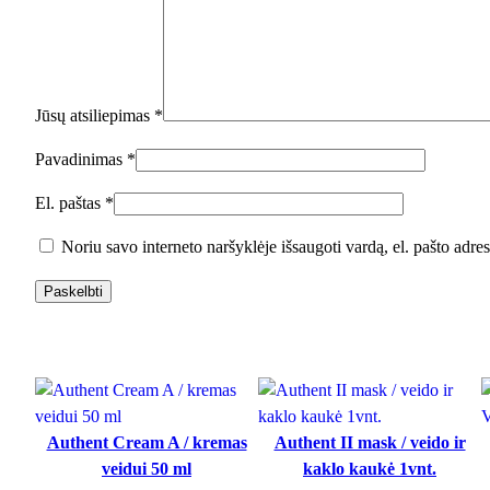
Jūsų atsiliepimas
*
Pavadinimas
*
El. paštas
*
Noriu savo interneto naršyklėje išsaugoti vardą, el. pašto adresą
Authent Cream A / kremas
Authent II mask / veido ir
veidui 50 ml
kaklo kaukė 1vnt.