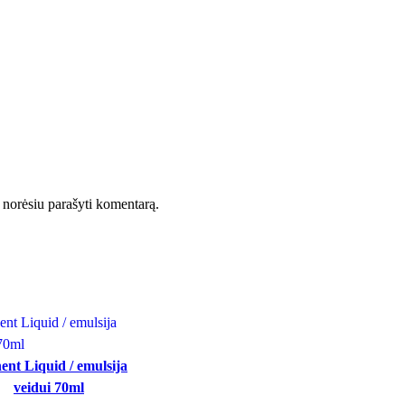
ėl norėsiu parašyti komentarą.
ent Liquid / emulsija
veidui 70ml