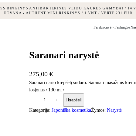
ESS RINKINYS ANTIBAKTERINĖS VEIDO KAUKĖS GAMYBAI / 14 V
DOVANA - AUTHENT MINI RINKINYS / 1 VNT / VERTĖ 231 EUR
Parduotuvė
Paslaugos
Na
Saranari narystė
275,00
€
Saranari nario krepšelį sudaro: Saranari masažinis krem
losjonas / 130 ml /
p
−
+
Į krepšelį
r
Kategorija:
Japoniška kosmetika
Žymos:
Narystė
o
d
u
k