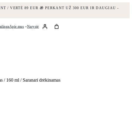
NT / VERTĖ 89 EUR
🎁 PERKANT UŽ 300 EUR IR DAUGIAU -
udinga
Apie mus
Narystė
as / 160 ml / Saranari drėkinamas