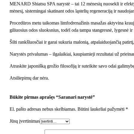
MENARD Shiatsu SPA narystė – tai 12 mėnesių nuosekli ir efektyvi
mėnesį, sistemingai skatinant odos ląstelių regeneraciją ir nau
Procedūros metu taikomas limfodrenažinis masažas aktyvina kraujot
giliuosius odos sluoksnius, todėl oda tampa stangresnė, lygesnė ir
Šilti rankšluosčiai ir garai sukuria malonią, atpalaiduojančią patir
Narystės privalumas – ilgalaikiai, kaupiamieji rezultatai už prie
Atraskite japonišką grožio filosofiją ir suteikite savo odai galimybę 
Atsiliepimų dar nėra.
Būkite pirmas aprašęs “Saranari narystė”
El. pašto adresas nebus skelbiamas.
Būtini laukeliai pažymėti
*
Jūsų įvertinimas