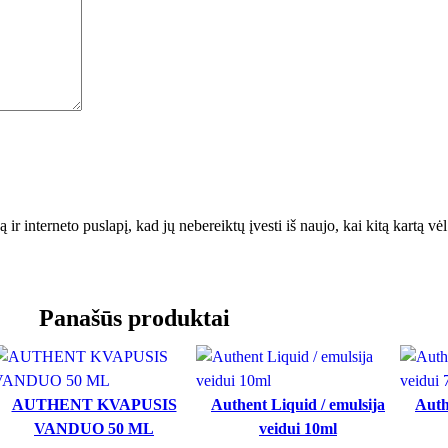
r
y
s
t
ė
 ir interneto puslapį, kad jų nebereiktų įvesti iš naujo, kai kitą kartą v
Panašūs produktai
AUTHENT KVAPUSIS
Authent Liquid / emulsija
Auth
VANDUO 50 ML
veidui 10ml