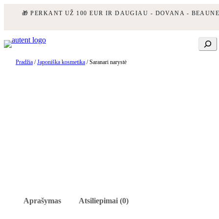
🎁 PERKANT UŽ 100 EUR IR DAUGIAU - DOVANA - BEAUN
Eiti
Ieškoti
prie
turinio
Pradžia
/
Japoniška kosmetika
/ Saranari narystė
Aprašymas
Atsiliepimai (0)