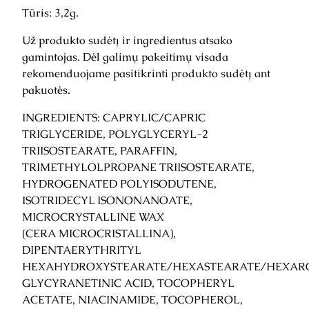
i
Tūris: 3,2g.
p
t
Už produkto sudėtį ir ingredientus atsako
r
gamintojas. Dėl galimų pakeitimų visada
e
rekomenduojame pasitikrinti produkto sudėtį ant
a
pakuotės.
t
INGREDIENTS: CAPRYLIC/CAPRIC
m
TRIGLYCERIDE, POLYGLYCERYL-2
e
TRIISOSTEARATE, PARAFFIN,
n
TRIMETHYLOLPROPANE TRIISOSTEARATE,
t
HYDROGENATED POLYISODUTENE,
N
ISOTRIDECYL ISONONANOATE,
/
MICROCRYSTALLINE WAX
p
(CERA MICROCRISTALLINA),
r
DIPENTAERYTHRITYL
i
HEXAHYDROXYSTEARATE/HEXASTEARATE/HEXARO
e
GLYCYRANETINIC ACID, TOCOPHERYL
ž
ACETATE, NIACINAMIDE, TOCOPHEROL,
i