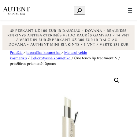
Ieškoti
🎁 PERKANT UŽ 100 EUR IR DAUGIAU - DOVANA - BEAUNESS
RINKINYS ANTIBAKTERINĖS VEIDO KAUKĖS GAMYBAI / 14 VNT
/ VERTĖ 89 EUR
🎁 PERKANT UŽ 300 EUR IR DAUGIAU -
DOVANA - AUTHENT MINI RINKINYS / 1 VNT / VERTĖ 231 EUR
Eiti
Pradžia
/
Japoniška kosmetika
/
Menard veido
kosmetika
/
Dekoratyvinė kosmetika
/ One touch lip treatment N /
prie
priežiūros priemonė lūpoms
turinio