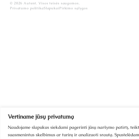
© 2026 Autent. Visos teisės saugomos.
Privatumo politika
Slapukai
Pirkimo sąlygos
Vertiname jūsų privatumą
Naudojame slapukus siekdami pagerinti jūsų naršymo patirtį, teikt
suasmenintus skelbimus ar turinį ir analizuoti srautą. Spustelėdam