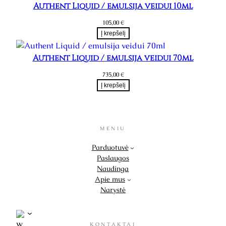
Authent Liquid / emulsija veidui 10ml
105,00
€
Į krepšelį
Authent Liquid / emulsija veidui 70ml
735,00
€
Į krepšelį
MENIU
Parduotuvė
Paslaugos
Naudinga
Apie mus
Narystė
KONTAKTAI