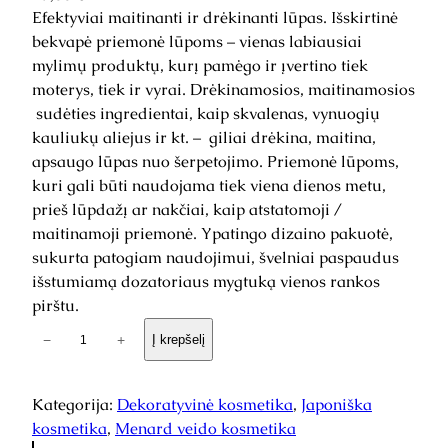
Efektyviai maitinanti ir drėkinanti lūpas. Išskirtinė
bekvapė priemonė lūpoms – vienas labiausiai
mylimų produktų, kurį pamėgo ir įvertino tiek
moterys, tiek ir vyrai. Drėkinamosios, maitinamosios
sudėties ingredientai, kaip skvalenas, vynuogių
kauliukų aliejus ir kt. – giliai drėkina, maitina,
apsaugo lūpas nuo šerpetojimo. Priemonė lūpoms,
kuri gali būti naudojama tiek viena dienos metu,
prieš lūpdažį ar nakčiai, kaip atstatomoji /
maitinamoji priemonė. Ypatingo dizaino pakuotė,
sukurta patogiam naudojimui, švelniai paspaudus
išstumiamą dozatoriaus mygtuką vienos rankos
pirštu.
p
−
+
Į krepšelį
r
o
d
Kategorija:
Dekoratyvinė kosmetika
, 
Japoniška
u
kosmetika
, 
Menard veido kosmetika