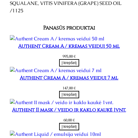
SQUALANE, VITIS VINIFERA (GRAPE) SEED OIL
ū
/1125
r
o
s
Panašūs produktai
p
r
Authent Cream A / kremas veidui 50 ml
i
e
995,00
€
Į krepšelį
m
o
Authent Cream A / kremas veidui 7 ml
n
ė
147,00
€
l
Į krepšelį
ū
p
Authent II mask / veido ir kaklo kaukė 1vnt.
o
60,00
€
m
Į krepšelį
s