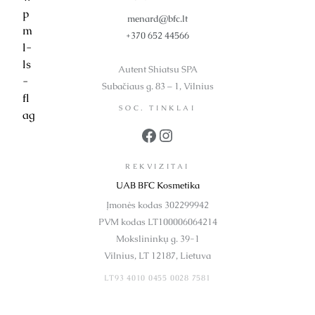
menard@bfc.lt
+370 652 44566
Autent Shiatsu SPA
Subačiaus g. 83 – 1, Vilnius
SOC. TINKLAI
Facebook
Instagram
REKVIZITAI
UAB BFC Kosmetika
Įmonės kodas 302299942
PVM kodas LT100006064214
Mokslininkų g. 39-1
Vilnius, LT 12187, Lietuva
LT93 4010 0455 0028 7581