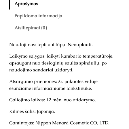
k
Aprašymas
t
o
Papildoma informacija
k
Atsiliepimai (0)
i
e
k
Naudojimas: tepti ant lūpų. Nenuplauti.
i
s
Laikymo sąlygos: laikyti kambario temperatūroje,
:
apsaugant nuo tiesioginių saulės spindulių, po
O
naudojimo sandariai uždaryti.
n
Atsargumo priemonės: žr. pakuotės viduje
e
esančiame informaciniame lankstinuke.
t
o
Galiojimo laikas: 12 mėn. nuo atidarymo.
u
c
Kilmės šalis: Japonija.
h
Gamintojas: Nippon Menard Cosmetic CO, LTD.
l