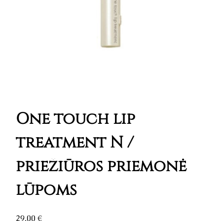
One touch lip
treatment N /
priežiūros priemonė
lūpoms
29,00
€