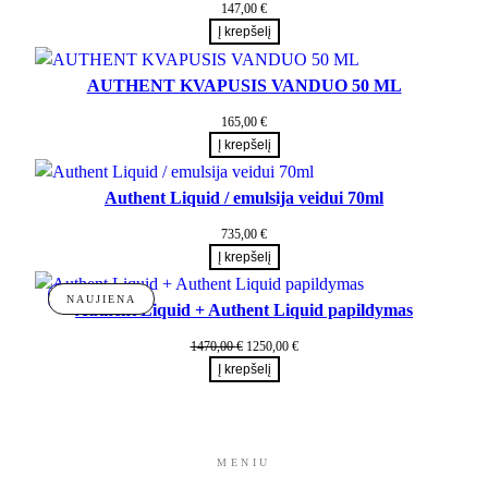
147,00
€
r
Į krepšelį
i
n
AUTHENT KVAPUSIS VANDUO 50 ML
k
i
165,00
€
n
Į krepšelį
y
s
Authent Liquid / emulsija veidui 70ml
735,00
€
Į krepšelį
%
NAUJIENA
Authent Liquid + Authent Liquid papildymas
Original
Current
1470,00
€
1250,00
€
price
price
Į krepšelį
was:
is:
1470,00 €.
1250,00 €.
MENIU