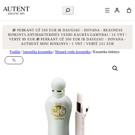
Ieškoti
🎁 PERKANT UŽ 100 EUR IR DAUGIAU - DOVANA - BEAUNESS
RINKINYS ANTIBAKTERINĖS VEIDO KAUKĖS GAMYBAI / 14 VNT /
VERTĖ 89 EUR
🎁 PERKANT UŽ 300 EUR IR DAUGIAU - DOVANA -
AUTHENT MINI RINKINYS / 1 VNT / VERTĖ 231 EUR
Eiti
Pradžia
/
Japoniška kosmetika
/
Menard veido kosmetika
/ Kasaneka rinkinys
prie
%
turinio