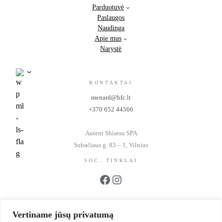
Parduotuvė
Paslaugos
Naudinga
Apie mus
Narystė
KONTAKTAI
menard@bfc.lt
+370 652 44566
Autent Shiatsu SPA
Subačiaus g. 83 – 1, Vilnius
SOC. TINKLAI
Facebook
Instagram
REKVIZITAI
Vertiname jūsų privatumą
UAB BFC Kosmetika