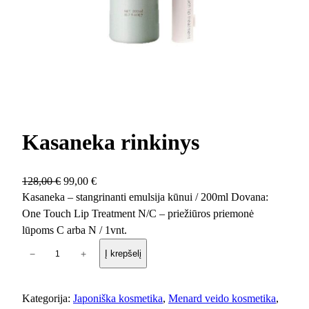
Kasaneka rinkinys
O
C
128,00
€
99,00
€
r
u
Kasaneka – stangrinanti emulsija kūnui / 200ml Dovana:
i
r
One Touch Lip Treatment N/C – priežiūros priemonė
g
r
lūpoms C arba N / 1vnt.
i
e
p
−
+
Į krepšelį
n
n
r
a
t
o
l
p
d
Kategorija:
Japoniška kosmetika
, 
Menard veido kosmetika
, 
p
r