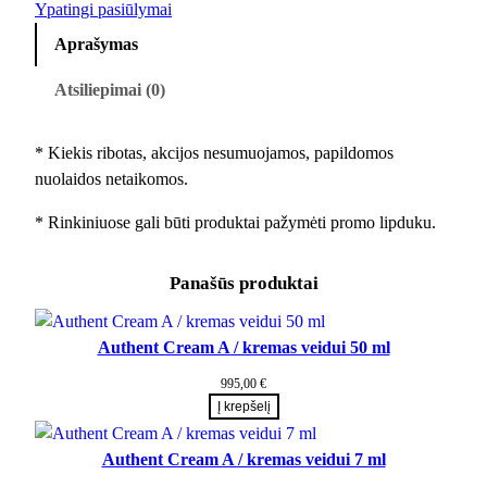
u
Ypatingi pasiūlymai
r
i
k
Aprašymas
i
c
t
c
e
o
Atsiliepimai (0)
e
i
k
w
s
i
a
:
* Kiekis ribotas, akcijos nesumuojamos, papildomos
e
s
9
nuolaidos netaikomos.
k
:
9
i
* Rinkiniuose gali būti produktai pažymėti promo lipduku.
1
,
s
2
0
:
8
0
Panašūs produktai
K
,
a
0
€
s
Authent Cream A / kremas veidui 50 ml
0
.
a
995,00
€
n
€
Į krepšelį
e
.
k
Authent Cream A / kremas veidui 7 ml
a