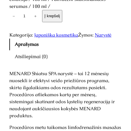
serumas / 100 ml /
p
−
+
Į krepšelį
r
o
d
Kategorija:
Japoniška kosmetika
Žymos:
Narystė
u
Aprašymas
k
t
Atsiliepimai (0)
o
k
MENARD Shiatsu SPA narystė – tai 12 mėnesių
i
nuosekli ir efektyvi veido priežiūros programa,
e
skirta ilgalaikiams odos rezultatams pasiekti.
k
Procedūros atliekamos kartą per mėnesį,
i
sistemingai skatinant odos ląstelių regeneraciją ir
s
naudojant aukščiausios kokybės MENARD
:
produktus.
F
A
Procedūros metu taikomas limfodrenažinis masažas