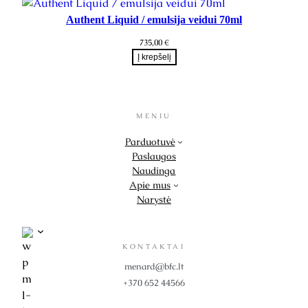
Authent Liquid / emulsija veidui 70ml
735,00
€
Į krepšelį
MENIU
Parduotuvė
Paslaugos
Naudinga
Apie mus
Narystė
KONTAKTAI
menard@bfc.lt
+370 652 44566