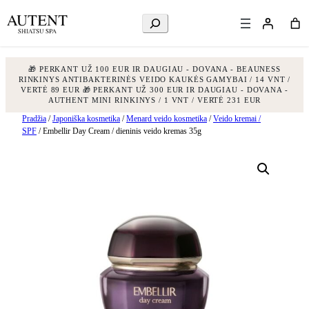
Ieškoti
🎁 PERKANT UŽ 100 EUR IR DAUGIAU - DOVANA - BEAUNESS
RINKINYS ANTIBAKTERINĖS VEIDO KAUKĖS GAMYBAI / 14 VNT /
VERTĖ 89 EUR
🎁 PERKANT UŽ 300 EUR IR DAUGIAU - DOVANA -
AUTHENT MINI RINKINYS / 1 VNT / VERTĖ 231 EUR
Eiti
Pradžia
/
Japoniška kosmetika
/
Menard veido kosmetika
/
Veido kremai /
SPF
/ Embellir Day Cream / dieninis veido kremas 35g
prie
turinio