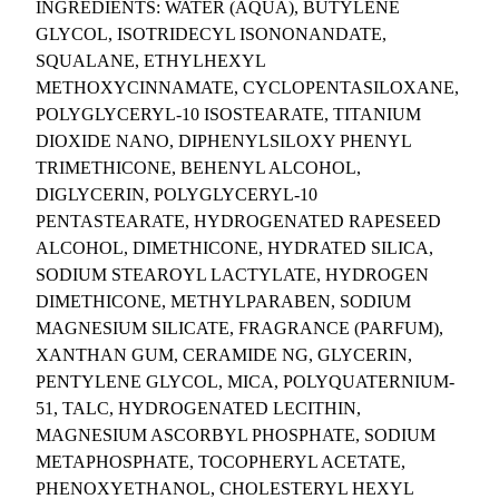
INGREDIENTS: WATER (AQUA), BUTYLENE
o
GLYCOL, ISOTRIDECYL ISONONANDATE,
k
SQUALANE, ETHYLHEXYL
r
METHOXYCINNAMATE, CYCLOPENTASILOXANE,
e
POLYGLYCERYL-10 ISOSTEARATE, TITANIUM
m
DIOXIDE NANO, DIPHENYLSILOXY PHENYL
a
TRIMETHICONE, BEHENYL ALCOHOL,
s
DIGLYCERIN, POLYGLYCERYL-10
3
PENTASTEARATE, HYDROGENATED RAPESEED
5
ALCOHOL, DIMETHICONE, HYDRATED SILICA,
g
SODIUM STEAROYL LACTYLATE, HYDROGEN
DIMETHICONE, METHYLPARABEN, SODIUM
MAGNESIUM SILICATE, FRAGRANCE (PARFUM),
XANTHAN GUM, CERAMIDE NG, GLYCERIN,
PENTYLENE GLYCOL, MICA, POLYQUATERNIUM-
51, TALC, HYDROGENATED LECITHIN,
MAGNESIUM ASCORBYL PHOSPHATE, SODIUM
METAPHOSPHATE, TOCOPHERYL ACETATE,
PHENOXYETHANOL, CHOLESTERYL HEXYL