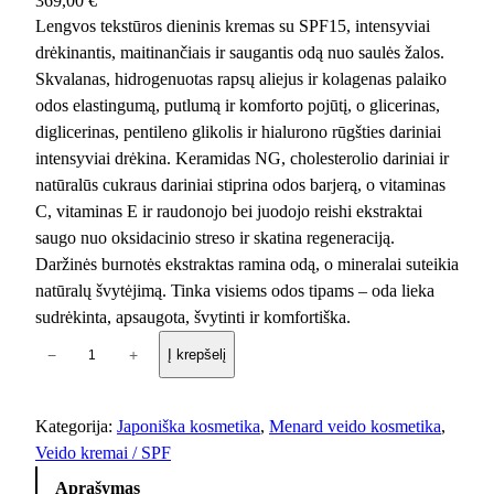
369,00
€
Lengvos tekstūros dieninis kremas su SPF15, intensyviai
drėkinantis, maitinančiais ir saugantis odą nuo saulės žalos.
Skvalanas, hidrogenuotas rapsų aliejus ir kolagenas palaiko
odos elastingumą, putlumą ir komforto pojūtį, o glicerinas,
diglicerinas, pentileno glikolis ir hialurono rūgšties dariniai
intensyviai drėkina. Keramidas NG, cholesterolio dariniai ir
natūralūs cukraus dariniai stiprina odos barjerą, o vitaminas
C, vitaminas E ir raudonojo bei juodojo reishi ekstraktai
saugo nuo oksidacinio streso ir skatina regeneraciją.
Daržinės burnotės ekstraktas ramina odą, o mineralai suteikia
natūralų švytėjimą. Tinka visiems odos tipams – oda lieka
sudrėkinta, apsaugota, švytinti ir komfortiška.
p
−
+
Į krepšelį
r
o
d
Kategorija:
Japoniška kosmetika
, 
Menard veido kosmetika
, 
u
Veido kremai / SPF
k
Aprašymas