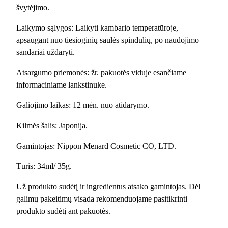
švytėjimo.
y
C
Laikymo sąlygos: Laikyti kambario temperatūroje,
r
apsaugant nuo tiesioginių saulės spindulių, po naudojimo
e
sandariai uždaryti.
a
m
Atsargumo priemonės: žr. pakuotės viduje esančiame
/
informaciniame lankstinuke.
d
Galiojimo laikas: 12 mėn. nuo atidarymo.
i
e
Kilmės šalis: Japonija.
n
i
Gamintojas: Nippon Menard Cosmetic CO, LTD.
n
Tūris: 34ml/ 35g.
i
s
Už produkto sudėtį ir ingredientus atsako gamintojas. Dėl
v
galimų pakeitimų visada rekomenduojame pasitikrinti
e
produkto sudėtį ant pakuotės.
i
d