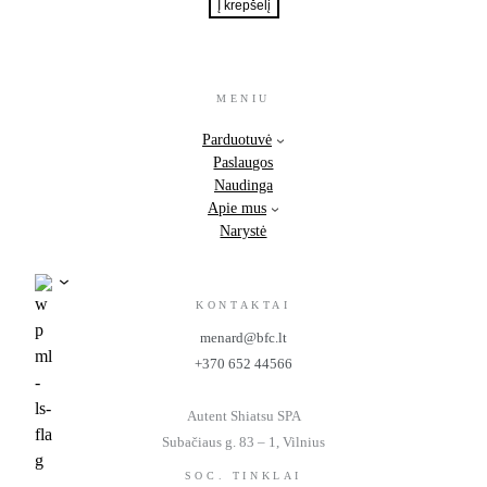
Į krepšelį
MENIU
Parduotuvė
Paslaugos
Naudinga
Apie mus
Narystė
KONTAKTAI
menard@bfc.lt
+370 652 44566
Autent Shiatsu SPA
Subačiaus g. 83 – 1, Vilnius
SOC. TINKLAI