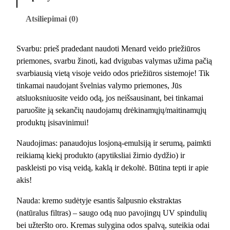
t
o
Atsiliepimai (0)
k
i
Svarbu: prieš pradedant naudoti Menard veido priežiūros
e
priemones, svarbu žinoti, kad dvigubas valymas užima pačią
k
svarbiausią vietą visoje veido odos priežiūros sistemoje! Tik
i
tinkamai naudojant švelnias valymo priemones, Jūs
s
atsluoksniuosite veido odą, jos neišsausinant, bei tinkamai
:
paruošite ją sekančių naudojamų drėkinamųjų/maitinamųjų
E
produktų įsisavinimui!
m
b
Naudojimas: panaudojus losjoną-emulsiją ir serumą, paimkti
e
reikiamą kiekį produkto (apytiksliai žirnio dydžio) ir
l
paskleisti po visą veidą, kaklą ir dekoltė. Būtina tepti ir apie
l
akis!
i
Nauda: kremo sudėtyje esantis šalpusnio ekstraktas
r
(natūralus filtras) – saugo odą nuo pavojingų UV spindulių
D
bei užteršto oro. Kremas sulygina odos spalvą, suteikia odai
a