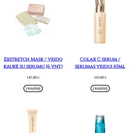
Exstretch Mask / veido
Colax C serum /
kaukė su serumu (6 vnt.)
serumas veidui 65ml
147,00
€
169,00
€
Į krepšelį
Į krepšelį