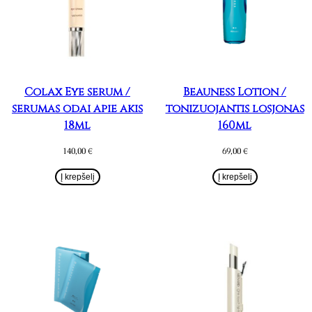
Colax Eye serum /
Beauness Lotion /
serumas odai apie akis
tonizuojantis losjonas
18ml
160ml
140,00
€
69,00
€
Į krepšelį
Į krepšelį