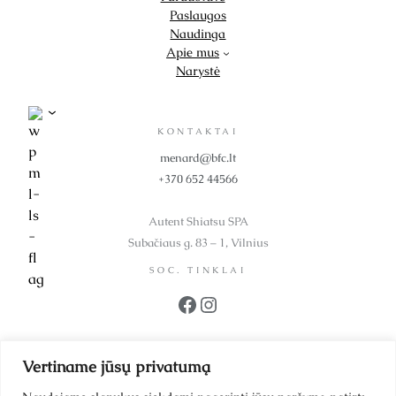
Paslaugos
Naudinga
Apie mus
Narystė
KONTAKTAI
menard@bfc.lt
+370 652 44566
Autent Shiatsu SPA
Subačiaus g. 83 – 1, Vilnius
SOC. TINKLAI
Facebook
Instagram
REKVIZITAI
Vertiname jūsų privatumą
UAB BFC Kosmetika
Įmonės kodas 302299942