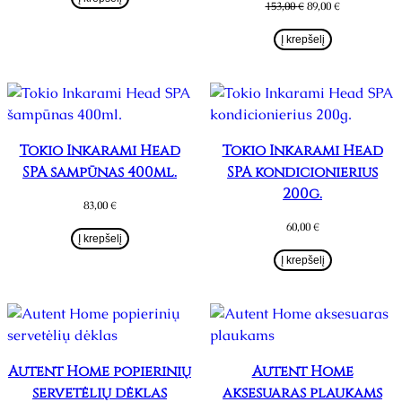
Original
Current
153,00
€
89,00
€
128,00 €.
99,00 €.
price
price
was:
is:
Į krepšelį
153,00 €.
89,00 €.
Tokio Inkarami Head
Tokio Inkarami Head
SPA šampūnas 400ml.
SPA kondicionierius
200g.
83,00
€
60,00
€
Į krepšelį
Į krepšelį
Autent Home popierinių
Autent Home
servetėlių dėklas
aksesuaras plaukams