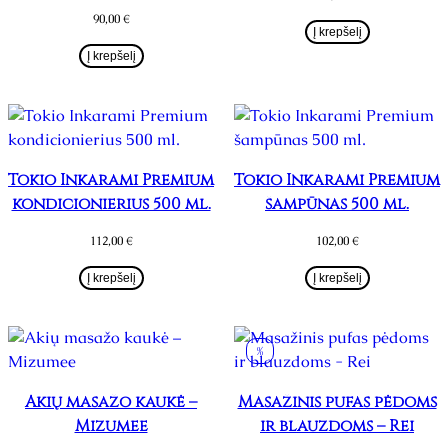
90,00
€
Į krepšelį
Į krepšelį
Tokio Inkarami Premium
Tokio Inkarami Premium
kondicionierius 500 ml.
šampūnas 500 ml.
112,00
€
102,00
€
Į krepšelį
Į krepšelį
%
Akių masažo kaukė –
Masažinis pufas pėdoms
Mizumee
ir blauzdoms – Rei