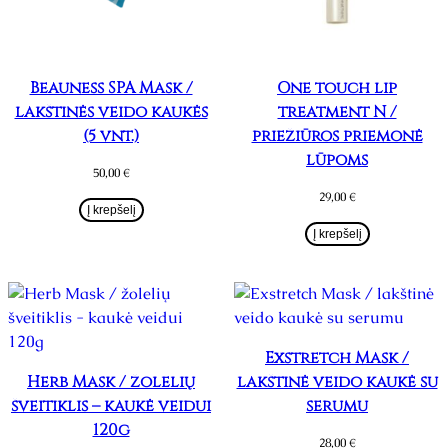
Beauness SPA Mask /
One touch lip
lakštinės veido kaukės
treatment N /
(5 vnt.)
priežiūros priemonė
lūpoms
50,00
€
29,00
€
Į krepšelį
Į krepšelį
Exstretch Mask /
Herb Mask / žolelių
lakštinė veido kaukė su
šveitiklis – kaukė veidui
serumu
120g
28,00
€