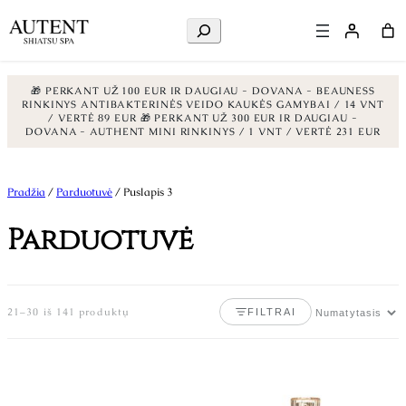
Ieškoti
🎁 PERKANT UŽ 100 EUR IR DAUGIAU - DOVANA - BEAUNESS
RINKINYS ANTIBAKTERINĖS VEIDO KAUKĖS GAMYBAI / 14 VNT
/ VERTĖ 89 EUR
🎁 PERKANT UŽ 300 EUR IR DAUGIAU -
DOVANA - AUTHENT MINI RINKINYS / 1 VNT / VERTĖ 231 EUR
Eiti
prie
Pradžia
/
Parduotuvė
/ Puslapis 3
turinio
Parduotuvė
21–30 iš 141 produktų
FILTRAI