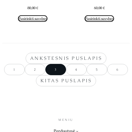
80,00
€
60,00
€
Pasirinkti savybes
Pasirinkti savybes
ANKSTESNIS PUSLAPIS
1
2
3
4
5
6
KITAS PUSLAPIS
MENIU
Parduotuvė