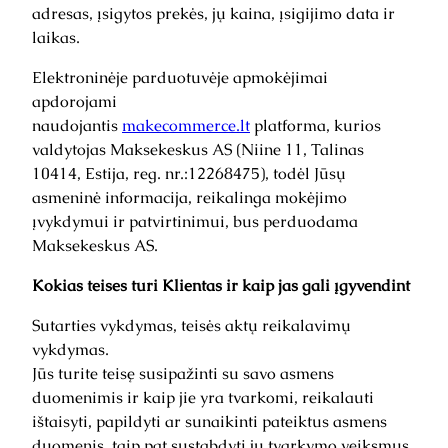
adresas, įsigytos prekės, jų kaina, įsigijimo data ir
laikas.
Elektroninėje parduotuvėje apmokėjimai
apdorojami
naudojantis
makecommerce.lt
platforma, kurios
valdytojas Maksekeskus AS (Niine 11, Talinas
10414, Estija, reg. nr.:12268475), todėl Jūsų
asmeninė informacija, reikalinga mokėjimo
įvykdymui ir patvirtinimui, bus perduodama
Maksekeskus AS.
Kokias teises turi Klientas ir kaip jas gali įgyvendint
Sutarties vykdymas, teisės aktų reikalavimų
vykdymas.
Jūs turite teisę susipažinti su savo asmens
duomenimis ir kaip jie yra tvarkomi, reikalauti
ištaisyti, papildyti ar sunaikinti pateiktus asmens
duomenis, taip pat sustabdyti jų tvarkymo veiksmus