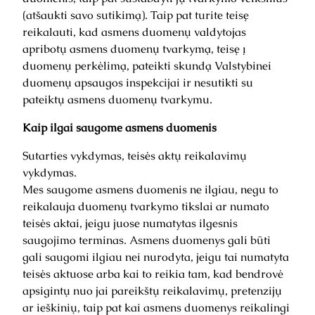
(atšaukti savo sutikimą). Taip pat turite teisę
reikalauti, kad asmens duomenų valdytojas
apribotų asmens duomenų tvarkymą, teisę į
duomenų perkėlimą, pateikti skundą Valstybinei
duomenų apsaugos inspekcijai ir nesutikti su
pateiktų asmens duomenų tvarkymu.
Kaip ilgai saugome asmens duomenis
Sutarties vykdymas, teisės aktų reikalavimų
vykdymas.
Mes saugome asmens duomenis ne ilgiau, negu to
reikalauja duomenų tvarkymo tikslai ar numato
teisės aktai, jeigu juose numatytas ilgesnis
saugojimo terminas. Asmens duomenys gali būti
gali saugomi ilgiau nei nurodyta, jeigu tai numatyta
teisės aktuose arba kai to reikia tam, kad bendrovė
apsigintų nuo jai pareikštų reikalavimų, pretenzijų
ar ieškinių, taip pat kai asmens duomenys reikalingi